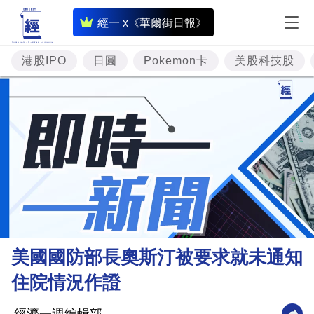
即
經一 x《華爾街日報》
時
財
港股IPO
日圓
Pokemon卡
美股科技股
經
專
題
投
資
樓
市
理
美國國防部長奧斯汀被要求就未通知
財
住院情況作證
商
業