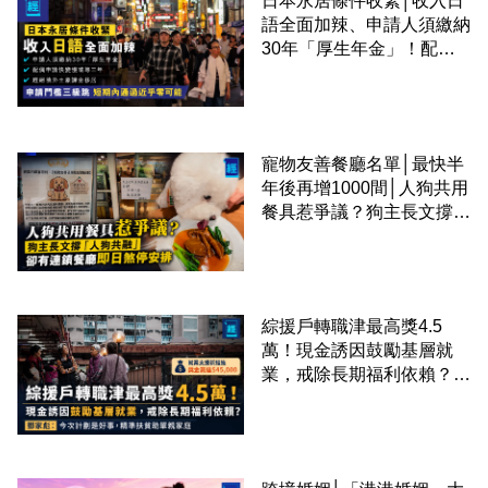
日本永居條件收緊│收入日
語全面加辣、申請人須繳納
30年「厚生年金」！配偶
申請快變慢 趕絕境外土豪
課金移居
寵物友善餐廳名單│最快半
年後再增1000間│人狗共用
餐具惹爭議？狗主長文撐
「人狗共融」 卻有連鎖餐
廳即日煞停安排
綜援戶轉職津最高獎4.5
萬！現金誘因鼓勵基層就
業，戒除長期福利依賴？鄧
家彪：今次計劃是好事，精
準扶貧助單親家庭