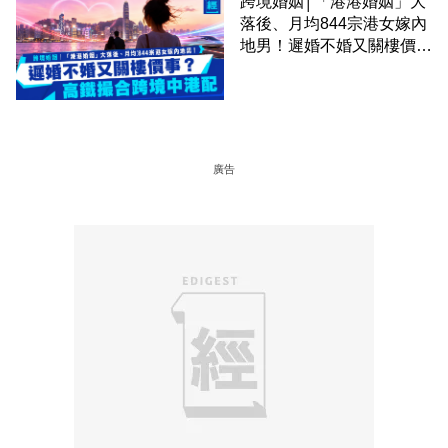
跨境婚姻│「港港婚姻」大
落後、月均844宗港女嫁內
地男！遲婚不婚又關樓價
事？高鐵撮合跨境中港配
廣告