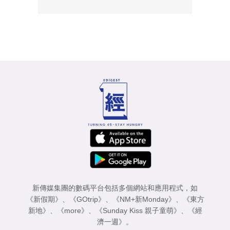
新傳媒集團的數碼平台包括多個網站和應用程式，如
《新假期》
、
《GOtrip》
、
《NM+新Monday》
、
《東方
新地》
、
《more》
、
《Sunday Kiss 親子童萌》
、
《經
濟一週》
。