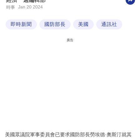
經濟一週編輯部
Jan 20 2024
時事
科
技
即時新聞
國防部長
美國
通訊社
職
場
廣告
生
活
時
事
專
欄
訂
閱
專
美國眾議院軍事委員會已要求國防部長勞埃德·奧斯汀就其
區