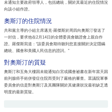
未通知主要政府領導人，包括總統，關於其最近的住院情況
向該小組作證。
奧斯汀的住院情況
共和黨主導的小組主席邁克·羅傑斯於周四向奧斯汀發送了
一封信，要求他在2月14日的全體委員會聽證會上親自作
證。羅傑斯寫道：“該委員會期待聽到您直接關於決定隱瞞
總統、國會和美國人民信息的證詞。”
對奧斯汀的質疑
奧斯汀和五角大樓因未能通知白宮或國會祕書在新年當天因
前列腺癌手術併發症住院而受到了嚴格的審查。眾議院軍事
委員會的信是對奧斯汀及其團隊關於其健康狀況最初缺乏透
明度的最新質疑。