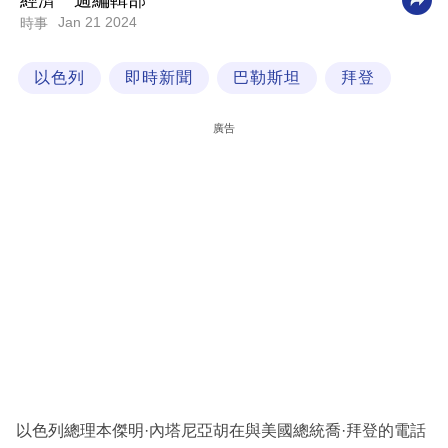
經濟一週編輯部
Jan 21 2024
時事
科
技
以色列
即時新聞
巴勒斯坦
拜登
職
場
廣告
生
活
時
事
專
欄
訂
閱
專
以色列總理本傑明·內塔尼亞胡在與美國總統喬·拜登的電話
區