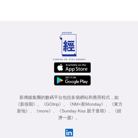
新傳媒集團的數碼平台包括多個網站和應用程式，如
《新假期》
、
《GOtrip》
、
《NM+新Monday》
、
《東方
新地》
、
《more》
、
《Sunday Kiss 親子童萌》
、
《經
濟一週》
。