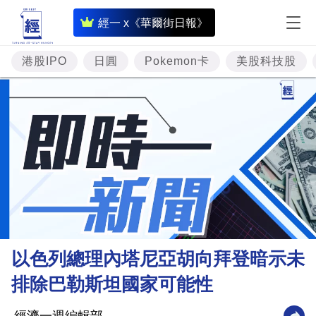
即
經一 x《華爾街日報》
時
財
港股IPO
日圓
Pokemon卡
美股科技股
經
專
題
投
資
樓
市
理
以色列總理內塔尼亞胡向拜登暗示未
財
排除巴勒斯坦國家可能性
商
業