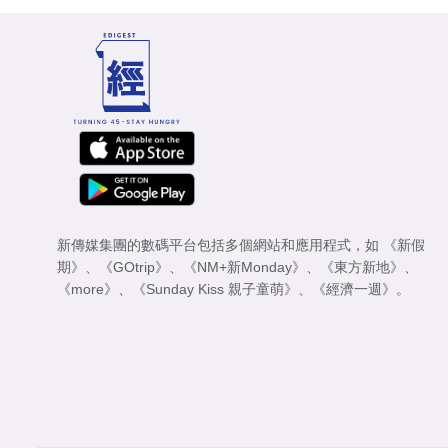
新傳媒集團的數碼平台包括多個網站和應用程式，如
《新假
期》
、
《GOtrip》
、
《NM+新Monday》
、
《東方新地》
、
《more》
、
《Sunday Kiss 親子童萌》
、
《經濟一週》
。