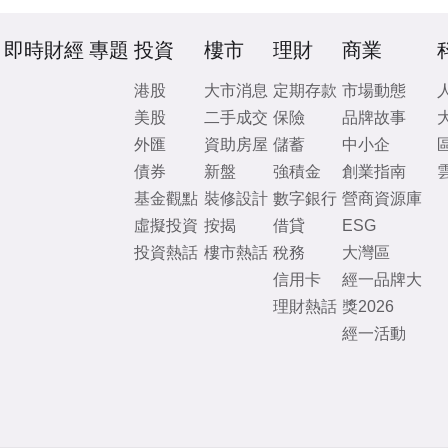
即時財經
專題
投資
樓市
理財
商業
港股
大市消息
定期存款
市場動態
美股
二手成交
保險
品牌故事
外匯
資助房屋
儲蓄
中小企
債券
新盤
強積金
創業指南
基金觀點
裝修設計
數字銀行
營商資源庫
虛擬投資
按揭
借貸
ESG
投資熱話
樓市熱話
稅務
大灣區
信用卡
經一品牌大
理財熱話
獎2026
經一活動