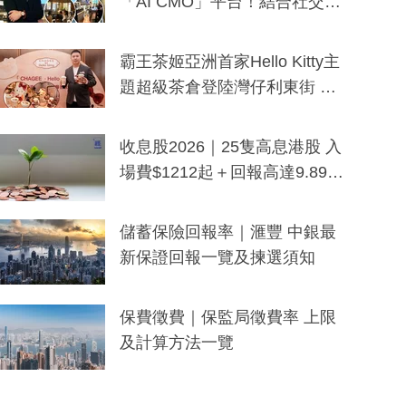
「AI CMO」平台！結合社交聆
聽與廣東話大模型 助中小企數
分鐘生成「貼地」宣傳短片
霸王茶姬亞洲首家Hello Kitty主
題超級茶倉登陸灣仔利東街 推
出首創「伯爵紅茶色」Hello Kitt
y及香港限定特調系列
收息股2026｜25隻高息港股 入
場費$1212起＋回報高達9.89
厘！持續更新
儲蓄保險回報率｜滙豐 中銀最
新保證回報一覽及揀選須知
保費徵費｜保監局徵費率 上限
及計算方法一覽