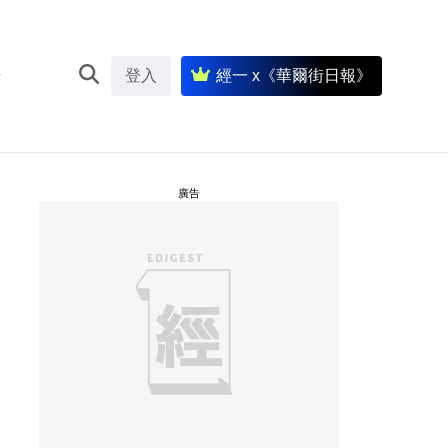
登入
經一 x《華爾街日報》
廣告