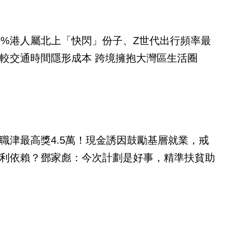
9%港人屬北上「快閃」份子、Z世代出行頻率最
較交通時間隱形成本 跨境擁抱大灣區生活圈
職津最高獎4.5萬！現金誘因鼓勵基層就業，戒
利依賴？鄧家彪：今次計劃是好事，精準扶貧助