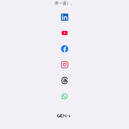
濟一週》
。