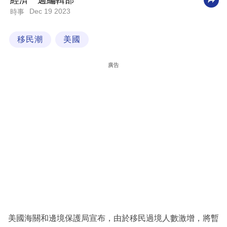
經濟一週編輯部
Dec 19 2023
時事
科
技
移民潮
美國
職
場
廣告
生
活
時
事
專
欄
訂
閱
專
美國海關和邊境保護局宣布，由於移民過境人數激增，將暫
區