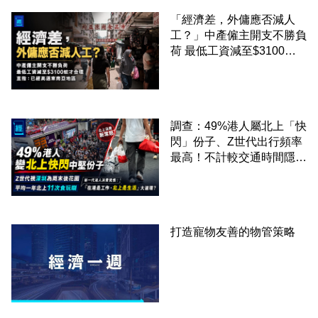
「經濟差，外傭應否減人
工？」中產僱主開支不勝負
荷 最低工資減至$3100蚊
才合理：已經高過東南亞地
區
調查：49%港人屬北上「快
閃」份子、Z世代出行頻率
最高！不計較交通時間隱形
成本 跨境擁抱大灣區生活
圈
打造寵物友善的物管策略