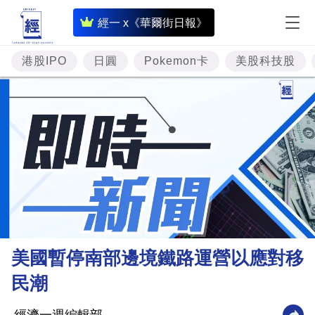
即
經一 x《華爾街日報》
時
財
港股IPO
日圓
Pokemon卡
美股科技股
經
專
題
投
資
樓
市
理
美國暫停南部邊境鐵路運營以應對移
財
民潮
商
業