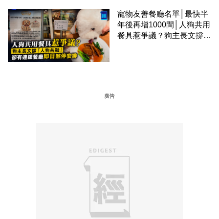
寵物友善餐廳名單│最快半
年後再增1000間│人狗共用
餐具惹爭議？狗主長文撐
「人狗共融」 卻有連鎖餐
廳即日煞停安排
廣告