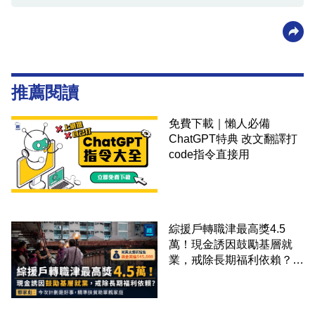
推薦閱讀
免費下載｜懶人必備
ChatGPT特典 改文翻譯打
code指令直接用
綜援戶轉職津最高獎4.5
萬！現金誘因鼓勵基層就
業，戒除長期福利依賴？鄧
家彪：今次計劃是好事，精
準扶貧助單親家庭