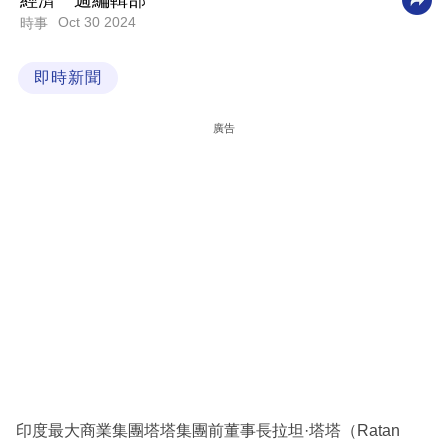
經濟一週編輯部
Oct 30 2024
時事
科
技
即時新聞
職
場
廣告
生
活
時
事
專
欄
訂
閱
專
印度最大商業集團塔塔集團前董事長拉坦·塔塔（Ratan
區