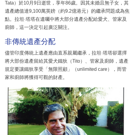
Tata）於10月9日逝世，享年86歲。因其未婚且無子女，其
遺產總值達9,100萬英鎊（約9.2億港元）的繼承問題成為焦
點。拉坦·塔塔在遺囑中將大部分遺產分配給愛犬、管家及
廚師，這一決定引起廣泛關注。
非傳統遺產分配
儘管印度傳統上遺產應由直系親屬繼承，拉坦·塔塔卻選擇
將大部份遺產留給其愛犬鐵狄（Tito）、管家及廚師，遺產
規定要讓鐵狄享受「無限照顧」（unlimited care），而管
家和廚師將獲得可觀的財產。