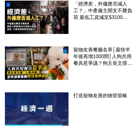
「經濟差，外傭應否減人
工？」中產僱主開支不勝負
荷 最低工資減至$3100蚊
才合理：已經高過東南亞地
區
寵物友善餐廳名單│最快半
年後再增1000間│人狗共用
餐具惹爭議？狗主長文撐
「人狗共融」 卻有連鎖餐
廳即日煞停安排
打造寵物友善的物管策略