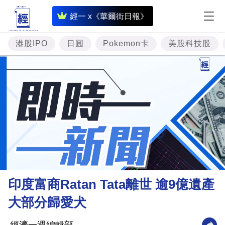
即
經一 x《華爾街日報》
時
財
港股IPO
日圓
Pokemon卡
美股科技股
經
專
題
投
資
樓
市
理
印度富商Ratan Tata離世 逾9億遺產
財
大部分歸愛犬
商
業