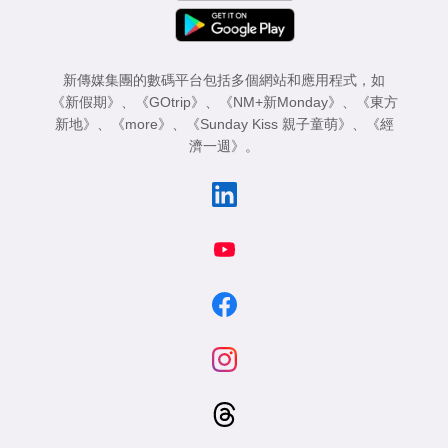
新傳媒集團的數碼平台包括多個網站和應用程式，如
《新假期》
、
《GOtrip》
、
《NM+新Monday》
、
《東方
新地》
、
《more》
、
《Sunday Kiss 親子童萌》
、
《經
濟一週》
。