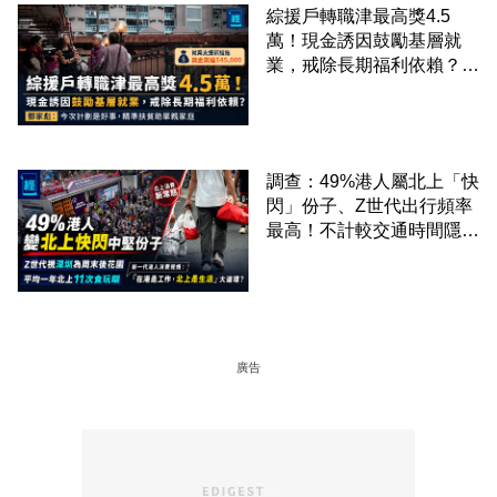
綜援戶轉職津最高獎4.5
萬！現金誘因鼓勵基層就
業，戒除長期福利依賴？鄧
家彪：今次計劃是好事，精
準扶貧助單親家庭
調查：49%港人屬北上「快
閃」份子、Z世代出行頻率
最高！不計較交通時間隱形
成本 跨境擁抱大灣區生活
圈
廣告