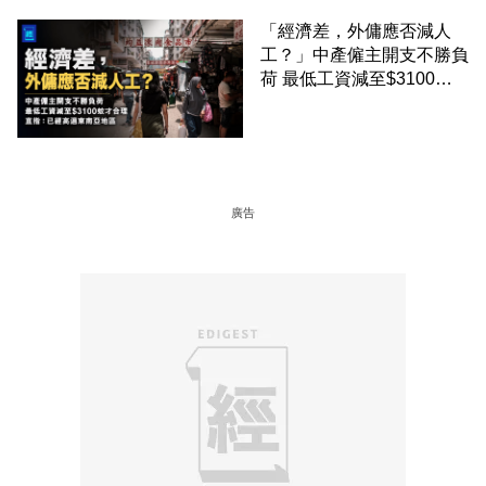
「經濟差，外傭應否減人
工？」中產僱主開支不勝負
荷 最低工資減至$3100蚊
才合理：已經高過東南亞地
區
廣告