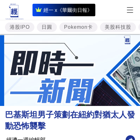
即
經一 x《華爾街日報》
時
財
港股IPO
日圓
Pokemon卡
美股科技股
經
專
題
投
資
樓
市
理
巴基斯坦男子策劃在紐約對猶太人發
財
動恐怖襲擊
商
業