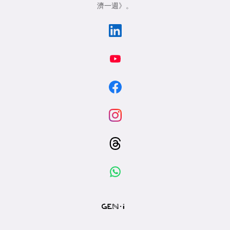
濟一週》
。