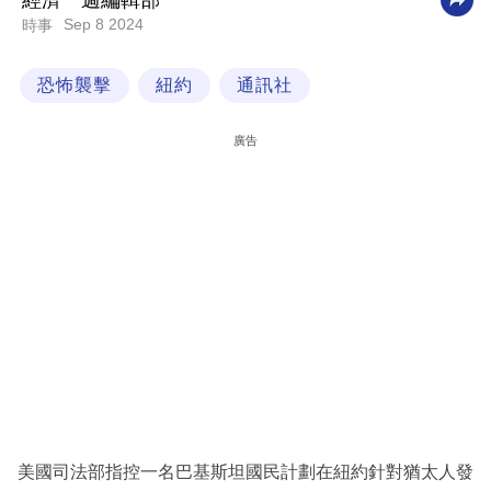
經濟一週編輯部
Sep 8 2024
時事
科
技
恐怖襲擊
紐約
通訊社
職
場
廣告
生
活
時
事
專
欄
訂
閱
專
美國司法部指控一名巴基斯坦國民計劃在紐約針對猶太人發
區