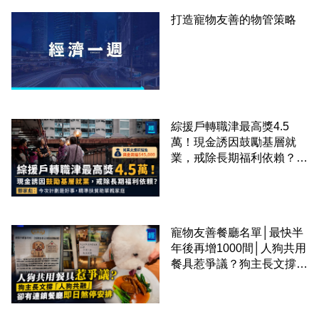
打造寵物友善的物管策略
綜援戶轉職津最高獎4.5
萬！現金誘因鼓勵基層就
業，戒除長期福利依賴？鄧
家彪：今次計劃是好事，精
準扶貧助單親家庭
寵物友善餐廳名單│最快半
年後再增1000間│人狗共用
餐具惹爭議？狗主長文撐
「人狗共融」 卻有連鎖餐
廳即日煞停安排