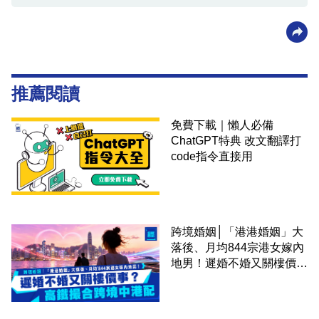
推薦閱讀
免費下載｜懶人必備
ChatGPT特典 改文翻譯打
code指令直接用
跨境婚姻│「港港婚姻」大
落後、月均844宗港女嫁內
地男！遲婚不婚又關樓價
事？高鐵撮合跨境中港配