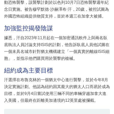
動恐怖襲擊，該襲擊計劃於以色列10月7日恐怖襲擊週年紀
念日實施。被告穆罕默德·沙赫澤布·汗，20歲，被控試圖為
外國恐怖組織提供物質支持，並於本週三在加拿大被捕。
加強監控揭發陰謀
據悉，汗自2023年11月起在一個加密通訊軟件上與兩名臥
底執法人員討論支持ISIS的計劃，他告訴臥底人員他試圖在
一個未具名城市針對猶太機構建立「一個真實的離線ISIS細
胞」，並指示他們購買用於襲擊的槍械。
紐約成為主要目標
汗選擇在布魯克林的一個猶太中心進行襲擊，並於今年8月
決定實施計劃。他認為紐約因其龐大的猶太人口而易於成為
目標，並於9月4日嘗試使用三輛不同的車輛穿越加拿大進
入美國，但最終在距離美加邊境約12英里處被攔截。