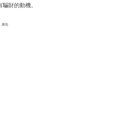
有騙財的動機。
廣告