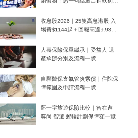
銷債務！憑一句話道出捐款初
衷：加州26萬人接獲免債通知、
一度被誤當詐騙手段
收息股2026｜25隻高息港股 入
場費$1144起＋回報高達9.93
厘！持續更新
人壽保險保單繼承｜受益人 遺
產承辦分別及流程一覽
自願醫保支氣管炎索償｜住院保
障範圍及申請流程一覽
藍十字旅遊保險比較｜智在遊
尊尚 智選 郵輪計劃保障額一覽