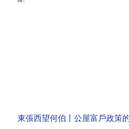
東張西望何伯丨公屋富戶政策