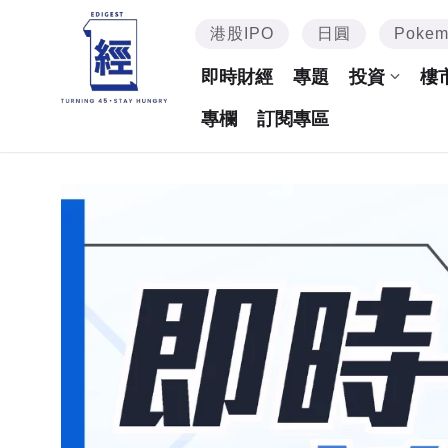
港股IPO
日圓
Poke
即時財經
專題
投資
樓
專欄
訂閱專區