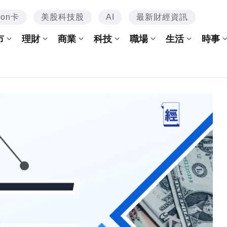
mon卡
美股科技股
AI
最新財經資訊
市
理財
商業
科技
職場
生活
時事