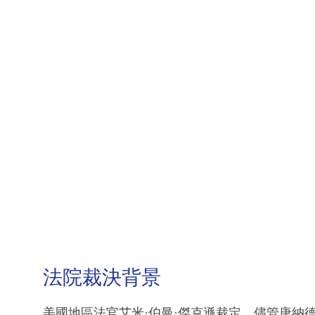
法院裁決背景
美國地區法官艾米·伯曼·傑克遜裁定，儘管唐納