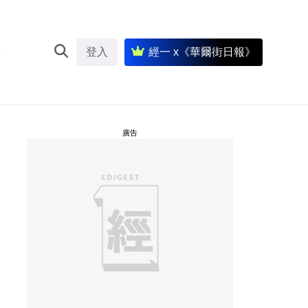
登入
經一 x《華爾街日報》
廣告