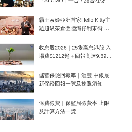
「AI CMO」平台！結合社交聆
聽與廣東話大模型 助中小企數
分鐘生成「貼地」宣傳短片
霸王茶姬亞洲首家Hello Kitty主
題超級茶倉登陸灣仔利東街 推
出首創「伯爵紅茶色」Hello Kitt
y及香港限定特調系列
收息股2026｜25隻高息港股 入
場費$1212起＋回報高達9.89
厘！持續更新
儲蓄保險回報率｜滙豐 中銀最
新保證回報一覽及揀選須知
保費徵費｜保監局徵費率 上限
及計算方法一覽