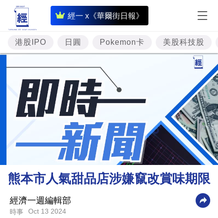
即
經一 x《華爾街日報》
時
財
港股IPO
日圓
Pokemon卡
美股科技股
經
專
題
投
資
樓
市
理
熊本市人氣甜品店涉嫌竄改賞味期限
財
商
經濟一週編輯部
Oct 13 2024
時事
業