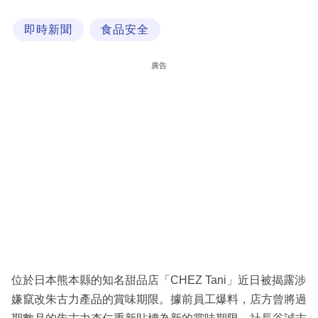
科
即時新聞
食品安全
技
職
廣告
場
生
活
時
事
專
欄
訂
閱
位於日本熊本縣的知名甜品店「CHEZ Tani」近日被揭露涉
專
嫌竄改朱古力產品的賞味期限。據前員工爆料，店方曾將過
區