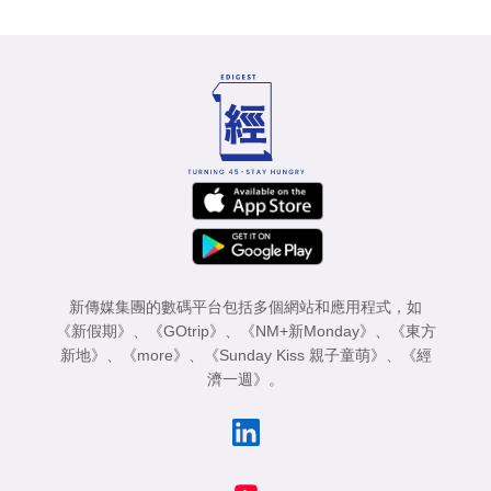
新傳媒集團的數碼平台包括多個網站和應用程式，如
《新假期》
、
《GOtrip》
、
《NM+新Monday》
、
《東方
新地》
、
《more》
、
《Sunday Kiss 親子童萌》
、
《經
濟一週》
。