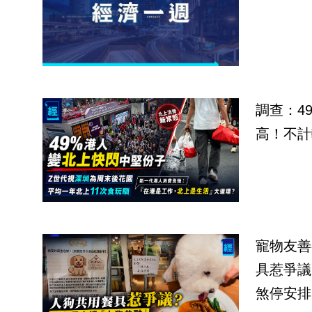
調查：4
高！不計
寵物友善
具惹爭議
煞停安排