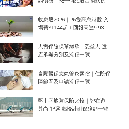
銷債務！憑一句話道出捐款初
衷：加州26萬人接獲免債通知、
一度被誤當詐騙手段
收息股2026｜25隻高息港股 入
場費$1144起＋回報高達9.93
厘！持續更新
人壽保險保單繼承｜受益人 遺
產承辦分別及流程一覽
自願醫保支氣管炎索償｜住院保
障範圍及申請流程一覽
藍十字旅遊保險比較｜智在遊
尊尚 智選 郵輪計劃保障額一覽