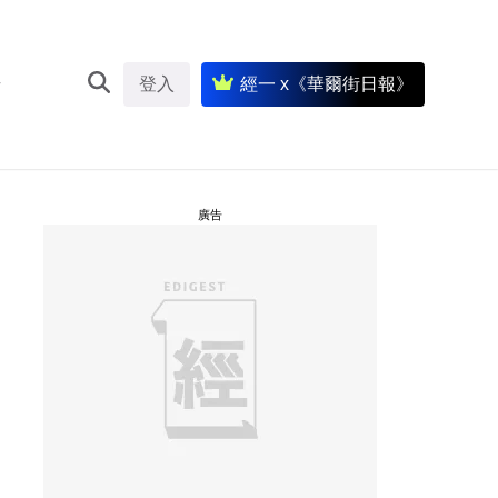
登入
經一 x《華爾街日報》
廣告