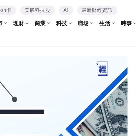
mon卡
美股科技股
AI
最新財經資訊
市
理財
商業
科技
職場
生活
時事