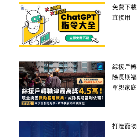
免費下載
直接用
綜援戶轉
除長期福
單親家庭
打造寵物