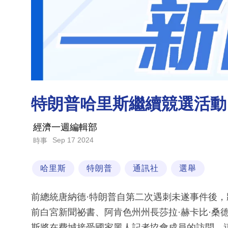
特朗普哈里斯繼續競選活動
經濟一週編輯部
Sep 17 2024
時事
哈里斯
特朗普
通訊社
選舉
前總統唐納德·特朗普自第二次遇刺未遂事件後
前白宮新聞祕書、阿肯色州州長莎拉·赫卡比·桑
斯將在費城接受國家黑人記者協會成員的訪問，