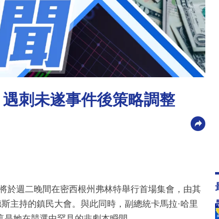
 遇刺未遂事件後策略調整
，將於週二晚間在密西根州弗林特舉行首場集會，由其
德斯主持的鎮民大會。與此同時，副總統卡馬拉·哈里
這是她在競選中罕見的非劇本瞬間。