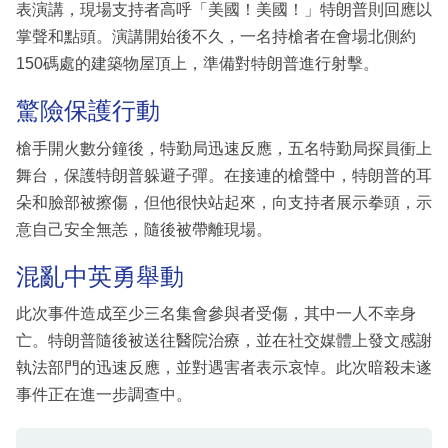
表演講，現場支持者高呼「美國！美國！」特朗普則回應以
掌聲和點頭。演講開始後不久，一名持槍者在會場北側約
150碼處的建築物屋頂上，準備對特朗普進行射擊。
驚險保護行動
槍手開火數分鐘後，特勤局迅速反應，五名特勤局探員衝上
舞台，保護特朗普躲避子彈。在接連的槍聲中，特朗普的耳
朵和臉部被擦傷，但他很快站起來，向支持者展示拳頭，示
意自己安全無恙，隨後被帶離現場。
混亂中英勇舉動
此次事件造成至少三名集會參與者受傷，其中一人不幸身
亡。特朗普隨後被送往醫院治療，並在社交媒體上發文感謝
執法部門的迅速反應，並對遇害者表示哀悼。此次暗殺未遂
事件正在進一步調查中。