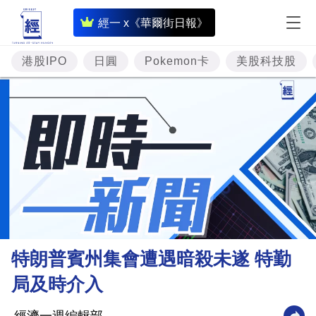
即
經一 x《華爾街日報》
時
財
港股IPO
日圓
Pokemon卡
美股科技股
經
專
題
投
資
樓
市
理
特朗普賓州集會遭遇暗殺未遂 特勤
財
局及時介入
商
業