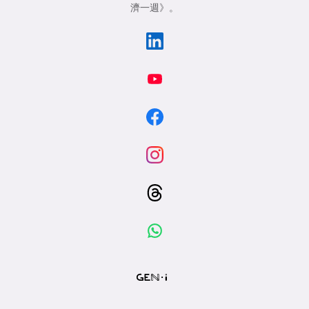
濟一週》
。