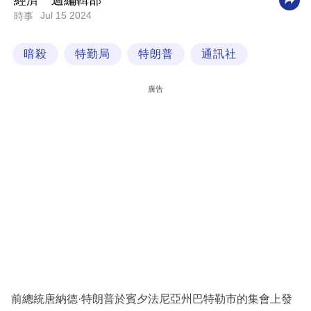
經濟一週編輯部
Jul 15 2024
時事
科
技
暗殺
特勤局
特朗普
通訊社
職
場
廣告
生
活
時
事
專
欄
訂
閱
專
前總統唐納德·特朗普於賓夕法尼亞州巴特勒市的集會上發
區