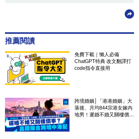
推薦閱讀
免費下載｜懶人必備
ChatGPT特典 改文翻譯打
code指令直接用
跨境婚姻│「港港婚姻」大
落後、月均844宗港女嫁內
地男！遲婚不婚又關樓價
事？高鐵撮合跨境中港配