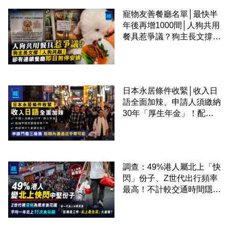
寵物友善餐廳名單│最快半
年後再增1000間│人狗共用
餐具惹爭議？狗主長文撐
「人狗共融」 卻有連鎖餐
廳即日煞停安排
日本永居條件收緊│收入日
語全面加辣、申請人須繳納
30年「厚生年金」！配偶
申請快變慢 趕絕境外土豪
課金移居
調查：49%港人屬北上「快
閃」份子、Z世代出行頻率
最高！不計較交通時間隱形
成本 跨境擁抱大灣區生活
圈