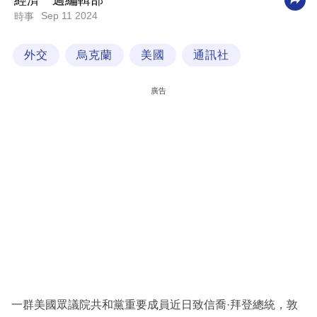
經濟一週編輯部
Sep 11 2024
時事
科
技
外交
烏克蘭
美國
通訊社
職
場
廣告
生
活
時
事
專
欄
訂
閱
專
一群美國眾議院共和黨重要成員近日致信喬·拜登總統，敦
區