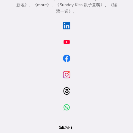
新地》
、
《more》
、
《Sunday Kiss 親子童萌》
、
《經
濟一週》
。