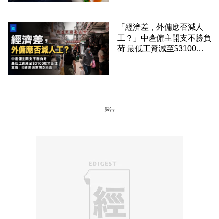
「經濟差，外傭應否減人
工？」中產僱主開支不勝負
荷 最低工資減至$3100蚊
才合理：已經高過東南亞地
區
廣告