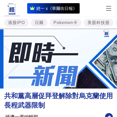
即
經一 x《華爾街日報》
時
財
港股IPO
日圓
Pokemon卡
美股科技股
經
專
題
投
資
樓
市
理
共和黨高層促拜登解除對烏克蘭使用
財
長程武器限制
商
業