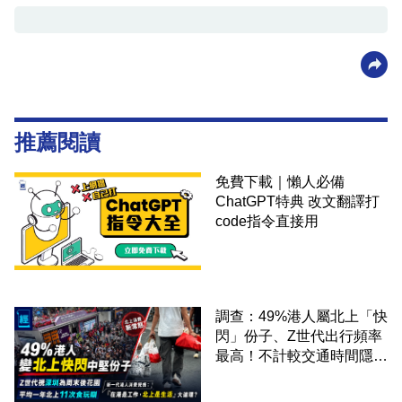
推薦閱讀
免費下載｜懶人必備
ChatGPT特典 改文翻譯打
code指令直接用
調查：49%港人屬北上「快
閃」份子、Z世代出行頻率
最高！不計較交通時間隱形
成本 跨境擁抱大灣區生活
圈