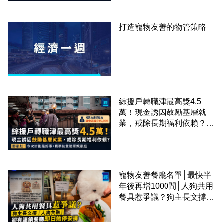
打造寵物友善的物管策略
綜援戶轉職津最高獎4.5
萬！現金誘因鼓勵基層就
業，戒除長期福利依賴？鄧
家彪：今次計劃是好事，精
準扶貧助單親家庭
寵物友善餐廳名單│最快半
年後再增1000間│人狗共用
餐具惹爭議？狗主長文撐
「人狗共融」 卻有連鎖餐
廳即日煞停安排