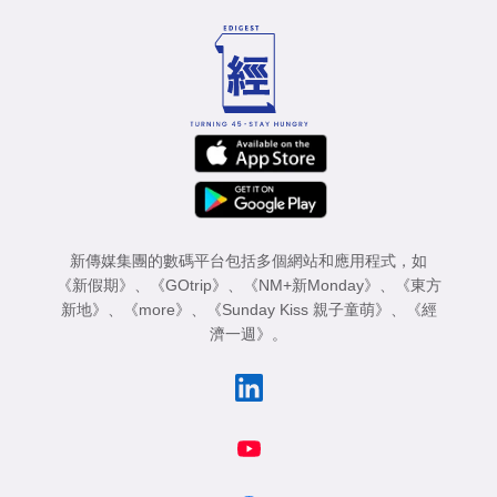
新傳媒集團的數碼平台包括多個網站和應用程式，如
《新假期》
、
《GOtrip》
、
《NM+新Monday》
、
《東方
新地》
、
《more》
、
《Sunday Kiss 親子童萌》
、
《經
濟一週》
。