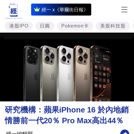
即
經一 x《華爾街日報》
時
財
港股IPO
日圓
Pokemon卡
美股科技股
經
專
題
投
資
樓
市
理
研究機構：蘋果iPhone 16 於內地銷
財
情勝前一代20％ Pro Max高出44％
商
業