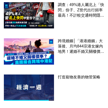
調查：49%港人屬北上「快
閃」份子、Z世代出行頻率
最高！不計較交通時間隱形
成本 跨境擁抱大灣區生活
圈
跨境婚姻│「港港婚姻」大
落後、月均844宗港女嫁內
地男！遲婚不婚又關樓價
事？高鐵撮合跨境中港配
打造寵物友善的物管策略