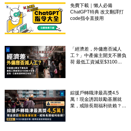
免費下載｜懶人必備
ChatGPT特典 改文翻譯打
code指令直接用
「經濟差，外傭應否減人
工？」中產僱主開支不勝負
荷 最低工資減至$3100蚊
才合理：已經高過東南亞地
區
綜援戶轉職津最高獎4.5
萬！現金誘因鼓勵基層就
業，戒除長期福利依賴？鄧
家彪：今次計劃是好事，精
準扶貧助單親家庭