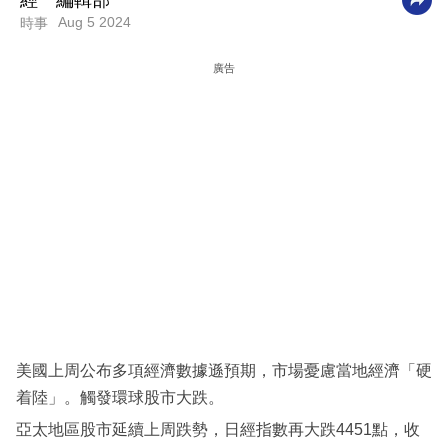
經一編輯部
Aug 5 2024
時事
科
技
廣告
職
場
生
活
時
事
專
欄
訂
美國上周公布多項經濟數據遜預期，市場憂慮當地經濟「硬
閱
着陸」。觸發環球股市大跌。
專
亞太地區股市延續上周跌勢，日經指數再大跌4451點，收
區