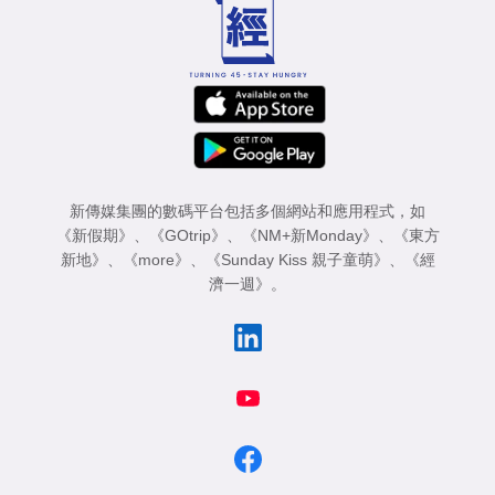
新傳媒集團的數碼平台包括多個網站和應用程式，如
《新假期》
、
《GOtrip》
、
《NM+新Monday》
、
《東方
新地》
、
《more》
、
《Sunday Kiss 親子童萌》
、
《經
濟一週》
。