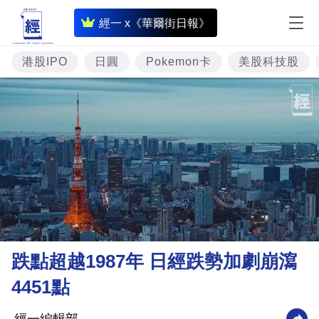
即
經一 x《華爾街日報》
時
財
港股IPO
日圓
Pokemon卡
美股科技股
經
專
題
投
資
樓
市
理
跌點超越1987年 日經跌勢加劇崩瀉
財
4451點
商
業