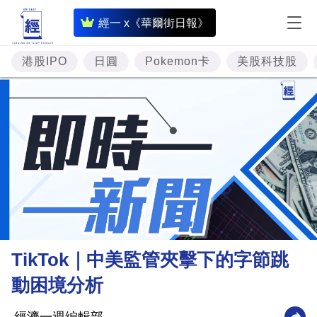
即
經一 x《華爾街日報》
時
財
港股IPO
日圓
Pokemon卡
美股科技股
經
專
題
投
資
樓
市
理
TikTok｜中美監管夾擊下的字節跳
財
動困境分析
商
業