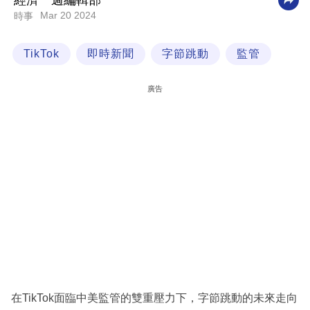
經濟一週編輯部
Mar 20 2024
時事
科
技
TikTok
即時新聞
字節跳動
監管
職
場
廣告
生
活
時
事
專
欄
訂
閱
專
在TikTok面臨中美監管的雙重壓力下，字節跳動的未來走向
區