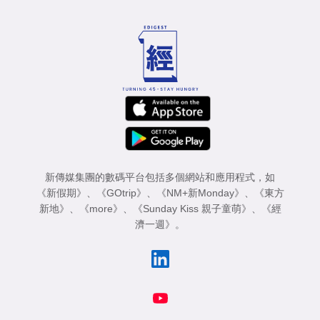
新傳媒集團的數碼平台包括多個網站和應用程式，如
《新假期》
、
《GOtrip》
、
《NM+新Monday》
、
《東方
新地》
、
《more》
、
《Sunday Kiss 親子童萌》
、
《經
濟一週》
。