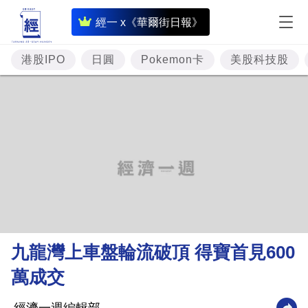
即
經一 x《華爾街日報》
時
財
港股IPO
日圓
Pokemon卡
美股科技股
經
專
題
投
資
樓
市
理
九龍灣上車盤輪流破頂 得寶首見600
財
萬成交
商
業