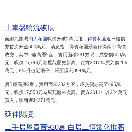
上車盤輪流破頂
而繼九龍灣
淘大花園
呎價升破2萬元後，
得寶花園
近日樓價
亦首次升至600萬元。消息指，得寶花園最新錄得兩宗高價
成交，其中D座高層5室，實用面積381方呎，成交價600萬
元，呎價15,748元創屋苑歷史新高。賣方2010年買入價206
萬元，8年升值近兩倍，賬面獲利394萬元。
另B座高層2室，實用面積282方呎，成交價亦高至495萬
元，呎價17,553元為屋苑歷來次高。賣方2011年以224萬元
買入，賬面獲利271萬元。
延伸閱讀:
二手居屋貴賣920萬 白居二恒常化推高