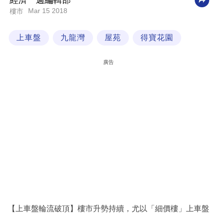
經濟一週編輯部
Mar 15 2018
樓市
科
技
上車盤
九龍灣
屋苑
得寶花園
職
場
廣告
生
活
時
事
專
欄
訂
閱
專
【上車盤輪流破頂】樓市升勢持續，尤以「細價樓」上車盤
區