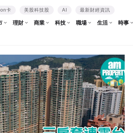
mon卡
美股科技股
AI
最新財經資訊
市
理財
商業
科技
職場
生活
時事