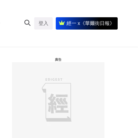
登入
經一 x《華爾街日報》
廣告