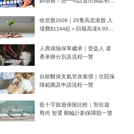
銷債務！憑一句話道出捐款初
衷：加州26萬人接獲免債通知、
一度被誤當詐騙手段
收息股2026｜25隻高息港股 入
場費$1144起＋回報高達9.93
厘！持續更新
人壽保險保單繼承｜受益人 遺
產承辦分別及流程一覽
自願醫保支氣管炎索償｜住院保
障範圍及申請流程一覽
藍十字旅遊保險比較｜智在遊
尊尚 智選 郵輪計劃保障額一覽