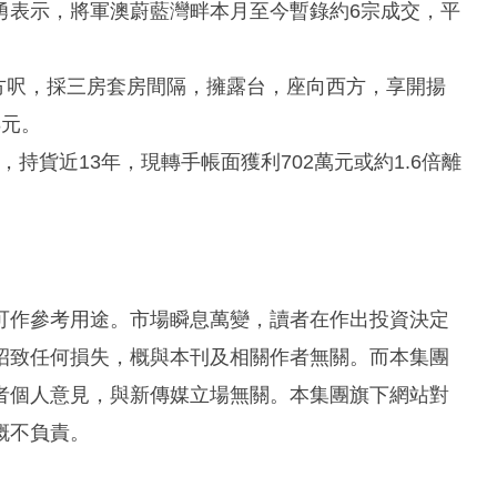
勇表示，將軍澳蔚藍灣畔本月至今暫錄約6宗成交，平
4方呎，採三房套房間隔，擁露台，座向西方，享開揚
8元。
，持貨近13年，現轉手帳面獲利702萬元或約1.6倍離
可作參考用途。市場瞬息萬變，讀者在作出投資決定
招致任何損失，概與本刊及相關作者無關。而本集團
者個人意見，與新傳媒立場無關。本集團旗下網站對
概不負責。