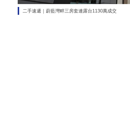
二手速遞｜蔚藍灣畔三房套連露台1130萬成交