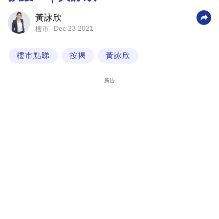
科
黃詠欣
技
Dec 23 2021
樓市
職
樓市點睇
按揭
黃詠欣
場
生
廣告
活
時
事
專
欄
訂
閱
專
區