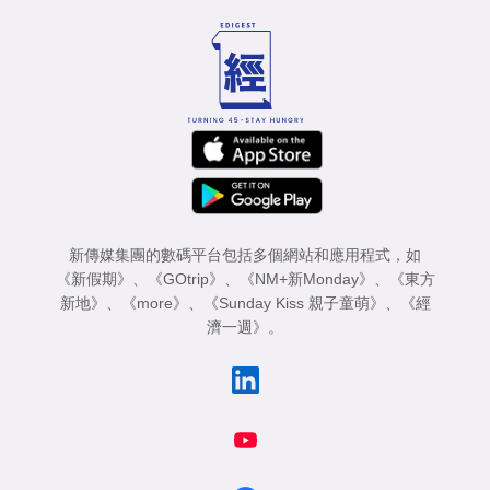
新傳媒集團的數碼平台包括多個網站和應用程式，如
《新假期》
、
《GOtrip》
、
《NM+新Monday》
、
《東方
新地》
、
《more》
、
《Sunday Kiss 親子童萌》
、
《經
濟一週》
。