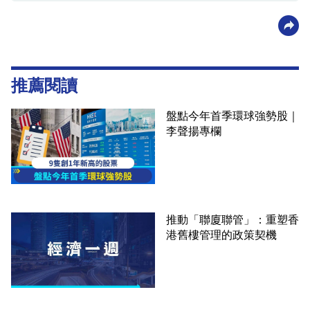
推薦閱讀
盤點今年首季環球強勢股｜
李聲揚專欄
推動「聯廈聯管」：重塑香
港舊樓管理的政策契機