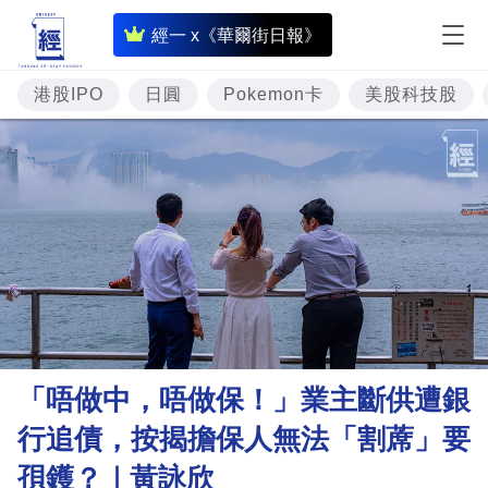
即
經一 x《華爾街日報》
時
財
港股IPO
日圓
Pokemon卡
美股科技股
經
專
題
投
資
樓
市
理
「唔做中，唔做保！」業主斷供遭銀
財
行追債，按揭擔保人無法「割蓆」要
商
孭鑊？｜黃詠欣
業