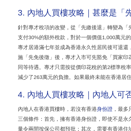
3. 內地人買樓攻略｜甚麼是「
針對專才稅項的改變，從「先繳後退」轉變為「
支付30%的額外稅款，對於一個價值1,000萬
專才居港滿七年並成為香港永久性居民後可退還
施「先免後徵」後，專才入市可先豁免「買家印
同等待遇。專才只需按從價印花稅的第2標準稅率
減少了263萬元的負擔。如果最終未能在香港居
4. 內地人買樓攻略｜內地人
內地人在香港買樓時，若沒有香港
身份證
，最多
三個條件：首先，擁有香港身份證，即使不是永
量令兩間按保公司都預批；其次，需要有香港住