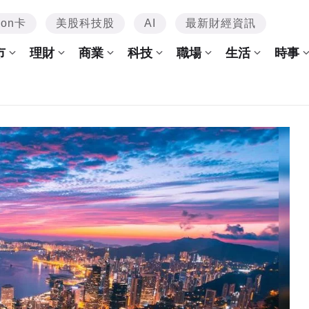
mon卡
美股科技股
AI
最新財經資訊
市
理財
商業
科技
職場
生活
時事