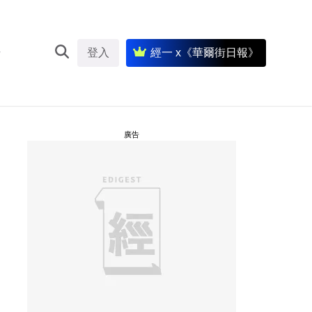
登入
經一 x《華爾街日報》
廣告