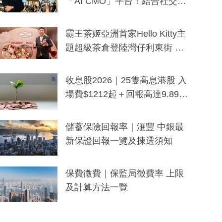
「AI CMO」平台！結合社交聆
聽與廣東話大模型 助中小企數
分鐘生成「貼地」宣傳短片
霸王茶姬亞洲首家Hello Kitty主
題超級茶倉登陸灣仔利東街 推
出首創「伯爵紅茶色」Hello Kitt
y及香港限定特調系列
收息股2026｜25隻高息港股 入
場費$1212起＋回報高達9.89
厘！持續更新
儲蓄保險回報率｜滙豐 中銀最
新保證回報一覽及揀選須知
保費徵費｜保監局徵費率 上限
及計算方法一覽