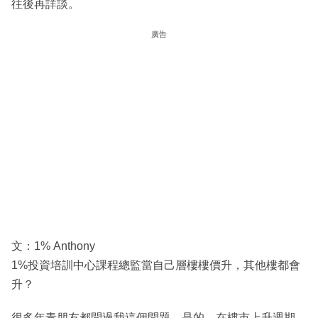
往後再詳談。
廣告
文：1% Anthony
1%投資培訓中心課程總監當自己層樓樓價升，其他樓都會
升？
很多年青朋友都問過我這個問題。是的，在樓市上升週期，