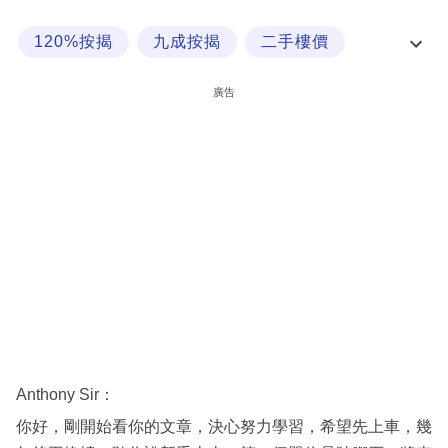
科
120%按揭
九成按揭
二手樓價
技
利率按揭貸款
職
廣告
場
生
活
時
事
專
欄
訂
閱
Anthony Sir：
專
你好，剛開始看你的文章，決心努力學習，希望先上車，幾
區