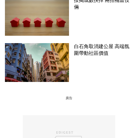
按揭成數抉擇 兩招補血伎
倆
白石角取消建公屋 高端氛
圍帶動社區價值
廣告