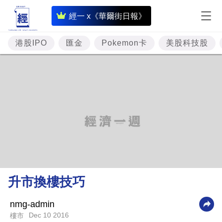
即
經一 x《華爾街日報》
時
財
港股IPO
匯金
Pokemon卡
美股科技股
經
專
題
投
資
樓
市
理
升市換樓技巧
財
商
nmg-admin
Dec 10 2016
樓市
業