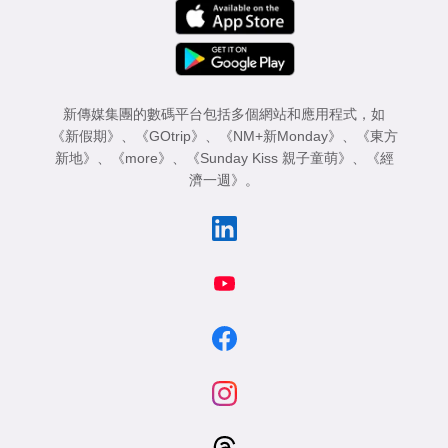
新傳媒集團的數碼平台包括多個網站和應用程式，如
《新假期》
、
《GOtrip》
、
《NM+新Monday》
、
《東方
新地》
、
《more》
、
《Sunday Kiss 親子童萌》
、
《經
濟一週》
。