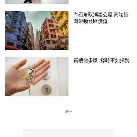
白石角取消建公屋 高端氛
圍帶動社區價值
買樓需果斷 擇時不如擇勢
廣告