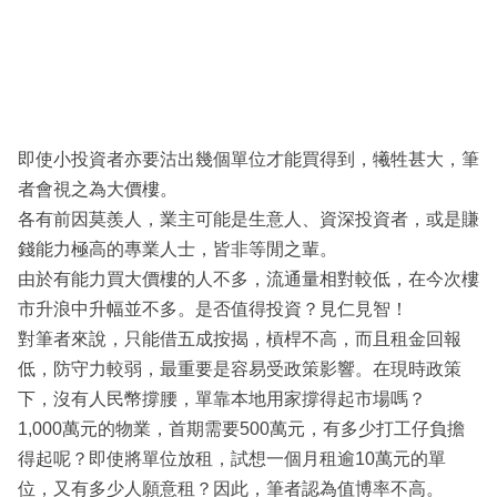
即使小投資者亦要沽出幾個單位才能買得到，犧牲甚大，筆
者會視之為大價樓。
各有前因莫羨人，業主可能是生意人、資深投資者，或是賺
錢能力極高的專業人士，皆非等閒之輩。
由於有能力買大價樓的人不多，流通量相對較低，在今次樓
市升浪中升幅並不多。是否值得投資？見仁見智！
對筆者來說，只能借五成按揭，槓桿不高，而且租金回報
低，防守力較弱，最重要是容易受政策影響。在現時政策
下，沒有人民幣撐腰，單靠本地用家撐得起市場嗎？
1,000萬元的物業，首期需要500萬元，有多少打工仔負擔
得起呢？即使將單位放租，試想一個月租逾10萬元的單
位，又有多少人願意租？因此，筆者認為值博率不高。