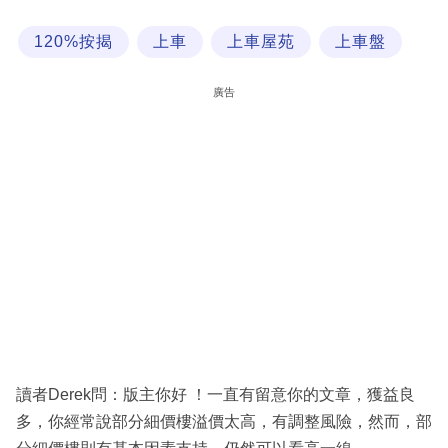
科
120%按揭
上車
上車屋苑
上車盤
技
職
廣告
場
生
活
時
事
專
欄
訂
閱
讀者Derek問：版主你好 ！一直有留意你的文章，獲益良
專
多，你經常說部分細價樓溢價太高，有調整風險，然而，部
區