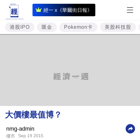
即
經一 x《華爾街日報》
時
財
港股IPO
匯金
Pokemon卡
美股科技股
經
專
題
投
資
樓
市
理
大價樓最值博？
財
商
nmg-admin
Sep 19 2015
樓市
業