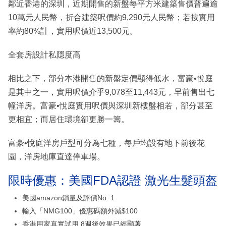
鄰近香港的深圳，近期開售的新盤每平方米建築售價普遍逾
10萬元人民幣，折合建築呎價約9,290元人民幣；若按實用
率約80%計，實用呎價近13,500元。
全套房設計私隱度高
相比之下，部分本港開售的新盤定價顯得低水，富豪•悅庭
是其中之一，實用呎價介乎9,078至11,443元，早前售出七
幢洋房。富豪•悅庭實用呎價與深圳新樓盤相若，部分甚至
更相宜；而居住環境卻更勝一籌。
富豪•悅庭洋房戶型可分為七種，每戶均設有地下前後花
園，洋房地庫直達停車場。
限時優惠：美國FDA認證 激光生髮頭盔
美國amazon鎖量及評價No. 1
輸入「NMG100」優惠碼額外減$100
香港用家真實試用 8週後效果已經顯著