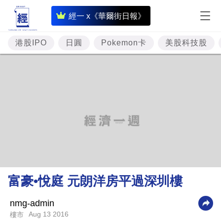
即
經一 x《華爾街日報》
時
財
港股IPO
日圓
Pokemon卡
美股科技股
經
專
題
投
資
樓
市
理
富豪•悅庭 元朗洋房平過深圳樓
財
商
nmg-admin
Aug 13 2016
樓市
業