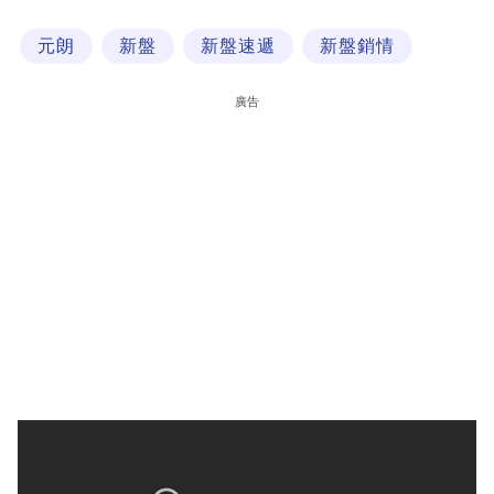
科
元朗
新盤
新盤速遞
新盤銷情
技
職
廣告
場
生
活
時
事
專
欄
訂
閱
專
區