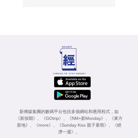
新傳媒集團的數碼平台包括多個網站和應用程式，如
《新假期》
、
《GOtrip》
、
《NM+新Monday》
、
《東方
新地》
、
《more》
、
《Sunday Kiss 親子童萌》
、
《經
濟一週》
。