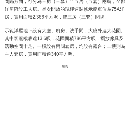
間隔方面，可分為三房（三套）至五房（五套）兩廳，全部
洋房附設工人房。是次開放的現樓連裝修示範單位為75A洋
房，實用面積2,386平方呎，屬三房（三套）間隔。
示範洋屋地下設有大廳、廚房、洗手間，大廳外連大花園。
其中客廳樓底達13.6呎，花園面積786平方呎，擺放傢具及
活動空間十足。一樓設有兩間套房，均設有露台；二樓則為
主人套房，實用面積逾340平方呎。
廣告