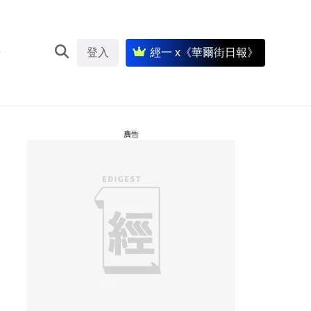
登入
經一 x《華爾街日報》
廣告