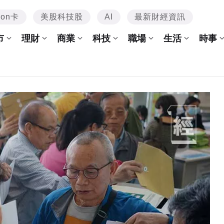
mon卡
美股科技股
AI
最新財經資訊
市
理財
商業
科技
職場
生活
時事