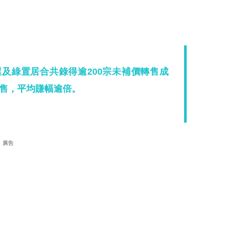
屋及綠置居合共錄得逾200宗未補價轉售成
售，平均賺幅逾倍。
廣告