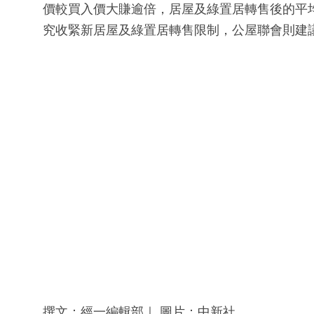
價較買入價大賺逾倍，居屋及綠置居轉售後的平均
究收緊新居屋及綠置居轉售限制，公屋聯會則建
撰文：經一編輯部｜ 圖片：中新社