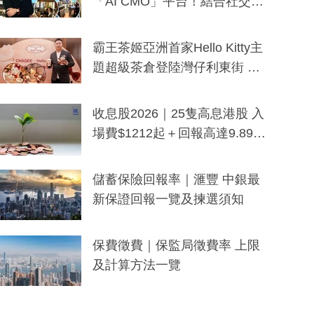
「AI CMO」平台！結合社交聆
聽與廣東話大模型 助中小企數
分鐘生成「貼地」宣傳短片
霸王茶姬亞洲首家Hello Kitty主
題超級茶倉登陸灣仔利東街 推
出首創「伯爵紅茶色」Hello Kitt
y及香港限定特調系列
收息股2026｜25隻高息港股 入
場費$1212起＋回報高達9.89
厘！持續更新
儲蓄保險回報率｜滙豐 中銀最
新保證回報一覽及揀選須知
保費徵費｜保監局徵費率 上限
及計算方法一覽