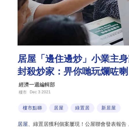
居屋「邊住邊炒」小業主身
封殺炒家：畀你哋玩爛咗喇
經濟一週編輯部
Dec 3 2021
樓市
樓市點睇
居屋
綠置居
新居屋
居屋
、綠置居獲利個案屢現！公屋聯會發表報告