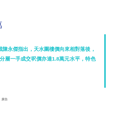
萬
裁陳永傑指出，天水圍樓價向來相對落後，
列分層一手成交呎價亦達1.8萬元水平，特色
廣告