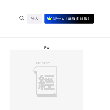
登入
經一 x《華爾街日報》
廣告