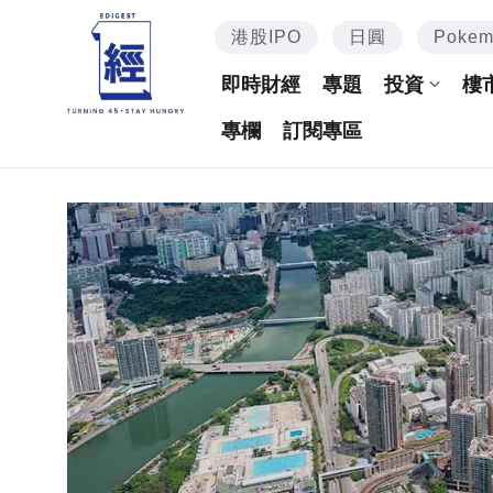
港股IPO
日圓
Poke
即時財經
專題
投資
樓
專欄
訂閱專區