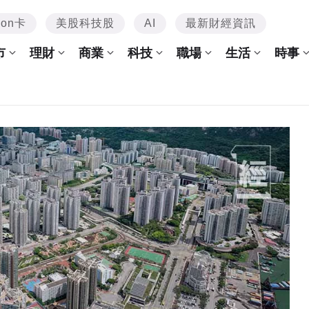
mon卡
美股科技股
AI
最新財經資訊
市
理財
商業
科技
職場
生活
時事