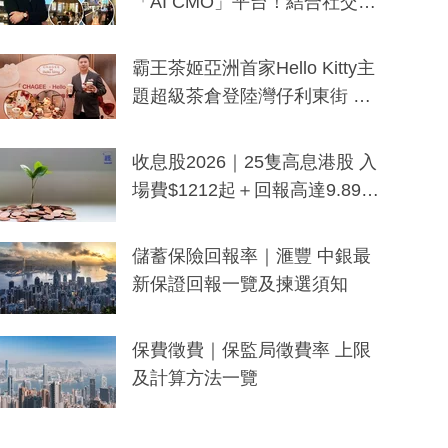
「AI CMO」平台！結合社交聆
聽與廣東話大模型 助中小企數
分鐘生成「貼地」宣傳短片
霸王茶姬亞洲首家Hello Kitty主
題超級茶倉登陸灣仔利東街 推
出首創「伯爵紅茶色」Hello Kitt
y及香港限定特調系列
收息股2026｜25隻高息港股 入
場費$1212起＋回報高達9.89
厘！持續更新
儲蓄保險回報率｜滙豐 中銀最
新保證回報一覽及揀選須知
保費徵費｜保監局徵費率 上限
及計算方法一覽