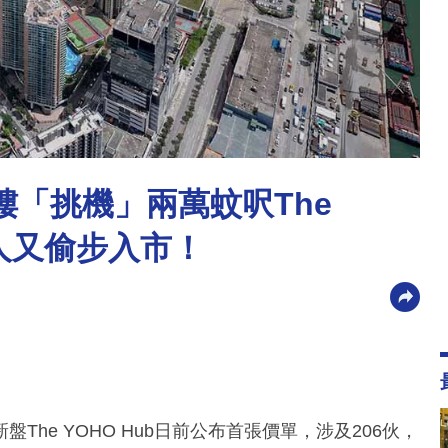
樓「挑機」兩萬蚊呎The
港人又偷步入市！
he YOHO Hub日前公布首張價單，涉及206伙，