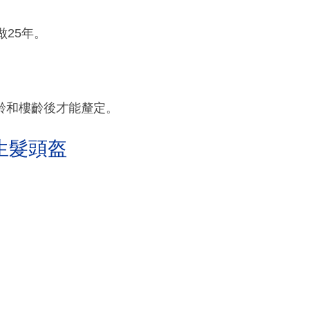
25年。
齡和樓齡後才能釐定。
生髮頭盔