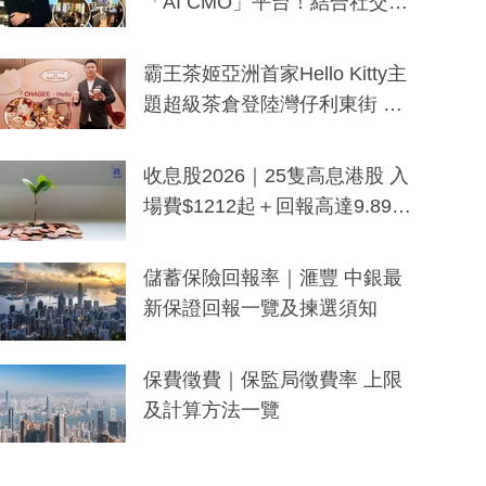
「AI CMO」平台！結合社交聆
聽與廣東話大模型 助中小企數
分鐘生成「貼地」宣傳短片
霸王茶姬亞洲首家Hello Kitty主
題超級茶倉登陸灣仔利東街 推
出首創「伯爵紅茶色」Hello Kitt
y及香港限定特調系列
收息股2026｜25隻高息港股 入
場費$1212起＋回報高達9.89
厘！持續更新
儲蓄保險回報率｜滙豐 中銀最
新保證回報一覽及揀選須知
保費徵費｜保監局徵費率 上限
及計算方法一覽