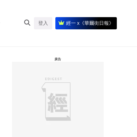
登入
經一 x《華爾街日報》
廣告