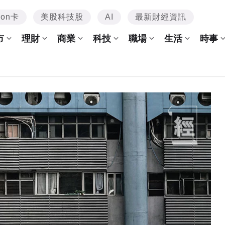
mon卡
美股科技股
AI
最新財經資訊
市
理財
商業
科技
職場
生活
時事