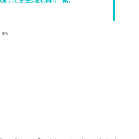
65厘，比住宅按息仍高出一截。
廣告