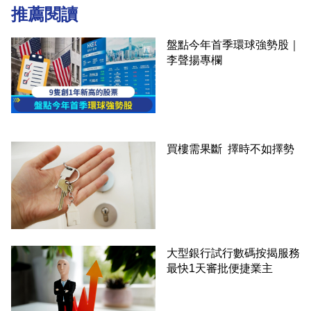
推薦閱讀
盤點今年首季環球強勢股｜
李聲揚專欄
買樓需果斷 擇時不如擇勢
大型銀行試行數碼按揭服務
最快1天審批便捷業主