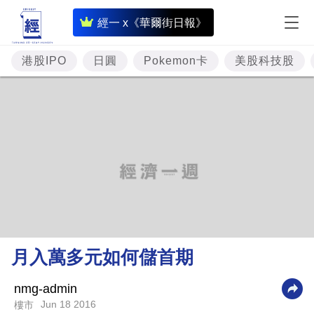
即
經一 x《華爾街日報》
時
財
港股IPO
日圓
Pokemon卡
美股科技股
經
專
題
投
資
樓
市
理
月入萬多元如何儲首期
財
商
nmg-admin
Jun 18 2016
樓市
業