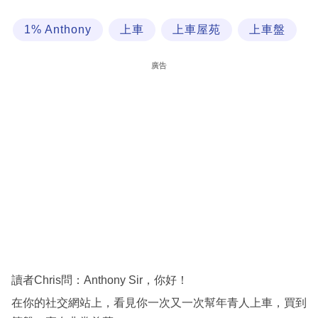
科
1% Anthony
上車
上車屋苑
上車盤
技
職
廣告
場
生
活
時
事
專
欄
訂
閱
讀者Chris問：Anthony Sir，你好！
專
在你的社交網站上，看見你一次又一次幫年青人上車，買到
區