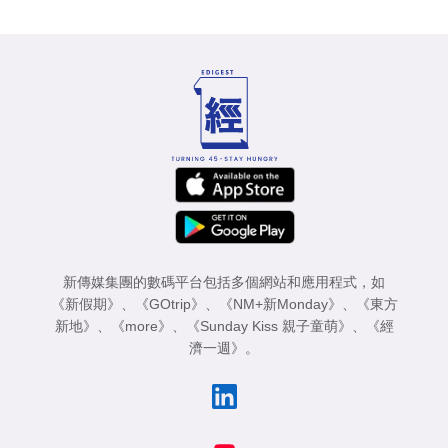
新傳媒集團的數碼平台包括多個網站和應用程式，如
《新假期》
、
《GOtrip》
、
《NM+新Monday》
、
《東方
新地》
、
《more》
、
《Sunday Kiss 親子童萌》
、
《經
濟一週》
。