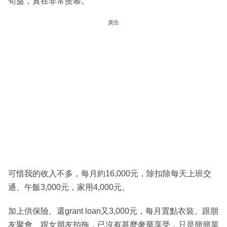
筍盤，實在非常羨慕。
廣告
可惜我的收入不多，每月約16,000元，除扣除每天上班交
通、午飯3,000元，家用4,000元。
加上供保險、還grant loan又3,000元，每月置點衣裝、跟朋
友聚會、跟女朋友拍拖，已沒有甚麼奢華享受，只是簡簡單