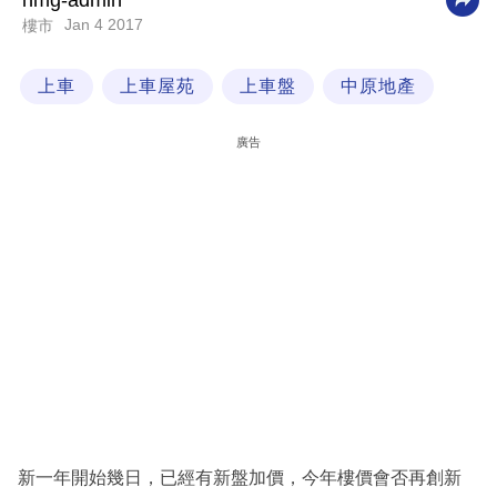
nmg-admin
Jan 4 2017
樓市
科
技
上車
上車屋苑
上車盤
中原地產
職
場
廣告
生
活
時
事
專
欄
訂
閱
專
新一年開始幾日，已經有新盤加價，今年樓價會否再創新
區