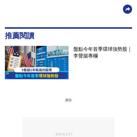
推薦閱讀
盤點今年首季環球強勢股｜
李聲揚專欄
廣告