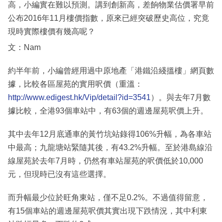
高，小編實在難以預測。講到創新高，差餉物業估價署早前
公布2016年11月樓價指數，原來已經突破歷史高位，究竟
現時實際樓價有幾高呢？
文：Nam
約半年前，小編曾經用過中原地產「港鐵沿綫搵樓」網頁數
據，比較各區屋苑的實用呎價（重溫：
http://www.edigest.hk/Vip/detail?id=3541
）。與去年7月數
據比較，全港93個車站中，有63個的週邊屋苑呎價上升。
其中去年12月底通車的黃竹坑站錄得106%升幅，為各車站
中最高；九龍塘站緊隨其後，有43.2%升幅。至於港島線沿
線屋苑於去年7月時，仍然有車站屋苑的呎價低於10,000
元，但現時已沒有這些選擇。
而升幅最少位於旺角東站，僅不足0.2%。不過值得留意，
有15個車站的週邊屋苑呎價其實出現下跌情況，其中利東