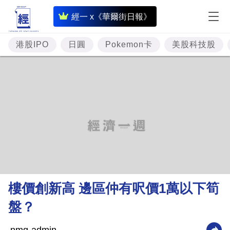
即
經一 x《華爾街日報》
時
財
港股IPO
日圓
Pokemon卡
美股科技股
經
專
題
投
資
樓
市
理
樓價創新高 邊區仲有呎價1萬以下筍
財
盤？
商
業