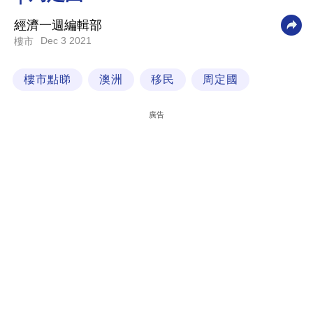
科
經濟一週編輯部
技
Dec 3 2021
樓市
職
樓市點睇
澳洲
移民
周定國
場
生
廣告
活
時
事
專
欄
訂
閱
專
區