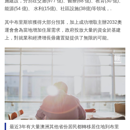
施建設，分別在交通(977 億)、醫療(68 億)、教育(30 億)、
能源(54 億)、 水利(15億)、社區設施(38億)等領域，.
其中布里斯班獲得大部分預算，加上成功增取主辦2032奧
運會會為當地增加住屋需求，政府投放大量的資金於基建
上，對就業和經濟增長毋庸置疑提供了無限的可能。
最近3年有大量澳洲其他省份居民都轉移居住地到布里