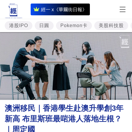
即
經一 x《華爾街日報》
時
財
港股IPO
日圓
Pokemon卡
美股科技股
經
專
題
投
資
樓
市
理
澳洲移民｜香港學生赴澳升學創3年
財
新高 布里斯班最啱港人落地生根？
商
｜周定國
業