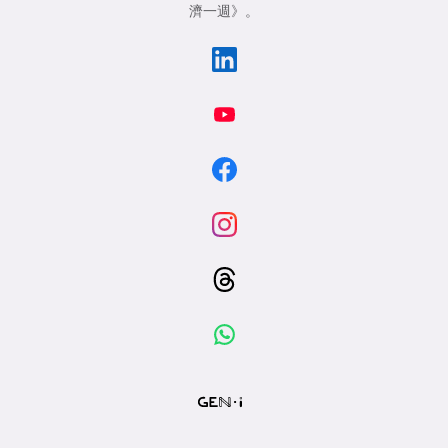
濟一週》
。