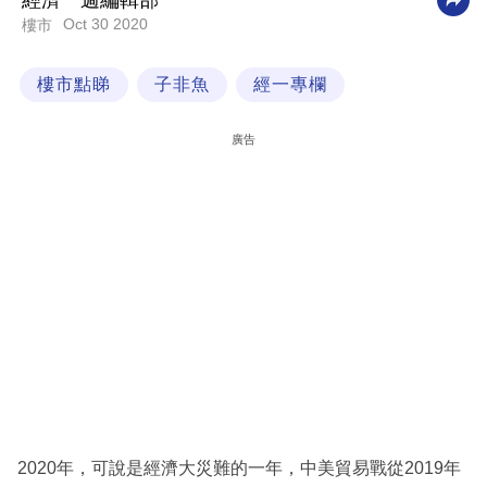
經濟一週編輯部
Oct 30 2020
樓市
科
技
樓市點睇
子非魚
經一專欄
職
場
廣告
生
活
時
事
專
欄
訂
閱
專
2020年，可說是經濟大災難的一年，中美貿易戰從2019年
區