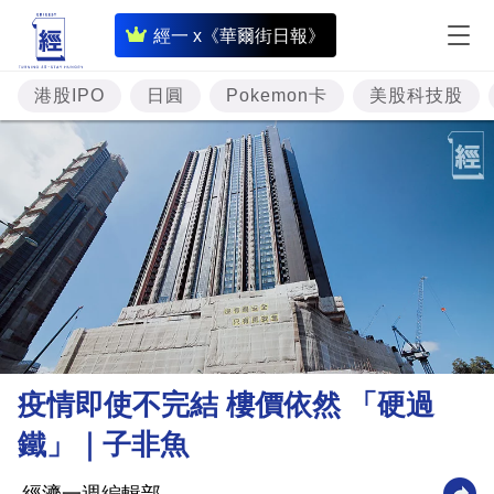
即
經一 x《華爾街日報》
時
財
港股IPO
日圓
Pokemon卡
美股科技股
經
專
題
投
資
樓
市
理
疫情即使不完結 樓價依然 「硬過
財
鐵」｜子非魚
商
業