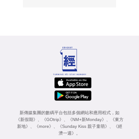
新傳媒集團的數碼平台包括多個網站和應用程式，如
《新假期》
、
《GOtrip》
、
《NM+新Monday》
、
《東方
新地》
、
《more》
、
《Sunday Kiss 親子童萌》
、
《經
濟一週》
。