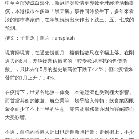
中至今演變成白熱化，新冠肺炎疫情更導致全球經濟活動癱
瘓，本港樓巿在多重「黑天鵝」事件同時發生下，多年來看
淡的樓巿專家們，在年初紛紛出來作出下跌三、五、七成的
預測。
撰文：子非魚｜圖片：unsplash
現實歸現實，在過去幾個月，樓價指數只在窄幅上落。在剛
過去的8月，差餉物業估價署的「較受歡迎屋苑的售價指
數」，只比去年5月的歷史最高位下跌了4.4%；但比疫情爆
發前的1月上升了1.4%。
在疫情下，世界各地無一倖免，本港經濟也受到極大影響。
而首當其衝的旅遊、航空業等，幾乎陷入停頓；飲食業因限
聚令而少了不止一半的生意；零售及服務業亦因旅客絕跡而
大受影響。
不過，自強的香港人近日也走進新興行業；走到街上，不少