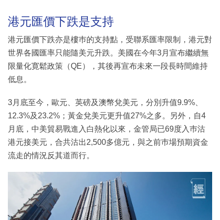
港元匯價下跌是支持
港元匯價下跌亦是樓巿的支持點，受聯系匯率限制，港元對
世界各國匯率只能隨美元升跌。美國在今年3月宣布繼續無
限量化寛鬆政策（QE），其後再宣布未來一段長時間維持
低息。
3月底至今，歐元、英磅及澳幣兌美元，分別升值9.9%、
12.3%及23.2%；黃金兌美元更升值27%之多。另外，自4
月底，中美貿易戰進入白熱化以來，金管局已69度入巿沽
港元接美元，合共沽出2,500多億元，與之前巿場預期資金
流走的情況反其道而行。