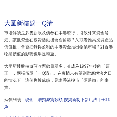
大圍新樓盤一Q清
巿場解讀是多隻新股及債券在本港發行，引致外來資金湧
港。該批資金在投資活動後會否留港？又或者推高投資產品
價值後，會否把錄得盈利的本港資金推出物業巿場？對香港
物業價值的影響也舉足輕重。
大圍新樓盤柏傲莊收票數目眾多，並成為1997年後的「票
王」，兩張價單「一Q清」。在疫情未有望到徹底解決之日
的情況下，這個售樓成績，足證香港樓巿「硬過鐵」的事
實。
延伸閱讀：
現金回贈扣減貸款額 按揭新制下新玩法｜子非
魚