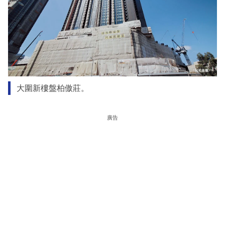
大圍新樓盤柏傲莊。
廣告