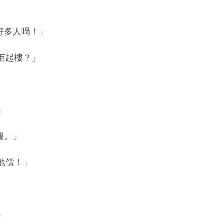
好多人喎！」
佢起樓？」
」
樓。」
地價！」
」