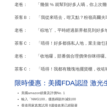
老爸： 「幾個 % 就幫到好多人喎，你上次
茶客Ｂ： 「我從來唔去，咁又點？粉嶺高爾夫
老爸： 「棕地丫，平時經過新界都見到好多
茶客Ｃ： 「唔得！好多都係私人地，業主做乜
老爸： 「收地囉，賠番個合理價俾你咪得囉
茶客Ｃ： 「唔得！我都有幾塊地擺貨櫃，收咗
限時優惠：美國FDA認證 激光
美國amazon鎖量及評價No. 1
輸入「NMG100」優惠碼額外減$100
香港用家真實試用 8週後效果已經顯著