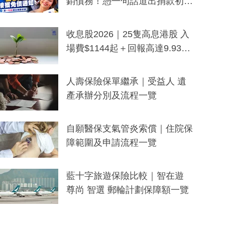
銷債務！憑一句話道出捐款初
衷：加州26萬人接獲免債通知、
一度被誤當詐騙手段
收息股2026｜25隻高息港股 入
場費$1144起＋回報高達9.93
厘！持續更新
人壽保險保單繼承｜受益人 遺
產承辦分別及流程一覽
自願醫保支氣管炎索償｜住院保
障範圍及申請流程一覽
藍十字旅遊保險比較｜智在遊
尊尚 智選 郵輪計劃保障額一覽