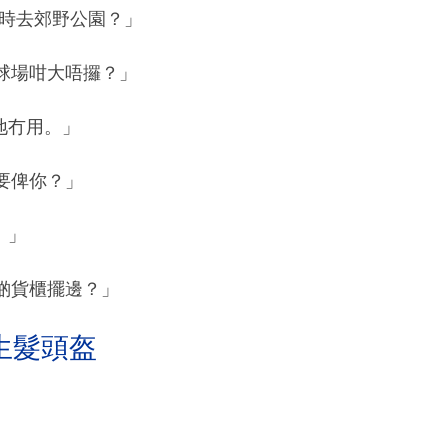
幾時去郊野公園？」
球場咁大唔攞？」
地冇用。」
要俾你？」
。」
啲貨櫃擺邊？」
生髮頭盔