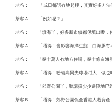
老爸： 「成日都話冇地起樓，其實好多方法
茶客Ａ： 「例如呢？」
老爸： 「填海丫，好多新市鎮都係填出嚟，
茶客Ａ： 「唔得！會影響海洋生態，白海豚冇
老爸： 「幾十萬人冇地方住喎，幾十條白海
茶客Ａ： 「唔得！粉嶺高爾夫球場咁大，做乜
老爸： 「郊野公園丫，聽講攞少少邊陲地已
茶客Ｂ： 「唔得！郊野公園係全香港人嘅資產