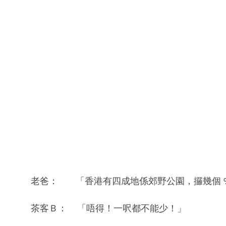
老爸： 「香港有四成地係郊野公園，攞幾個 
茶客Ｂ： 「唔得！一呎都不能少！」