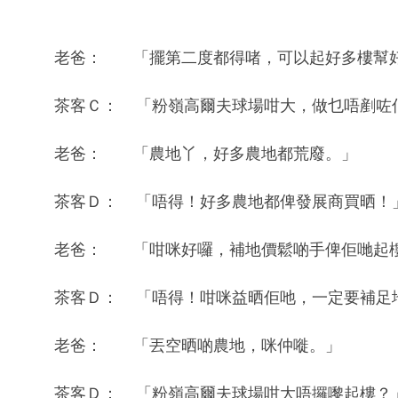
老爸： 「擺第二度都得啫，可以起好多樓幫
茶客Ｃ： 「粉嶺高爾夫球場咁大，做乜唔剷咗
老爸： 「農地丫，好多農地都荒廢。」
茶客Ｄ： 「唔得！好多農地都俾發展商買晒！
老爸： 「咁咪好囉，補地價鬆啲手俾佢哋起
茶客Ｄ： 「唔得！咁咪益晒佢吔，一定要補足
老爸： 「丟空晒啲農地，咪仲嘥。」
茶客Ｄ： 「粉嶺高爾夫球場咁大唔攞嚟起樓？