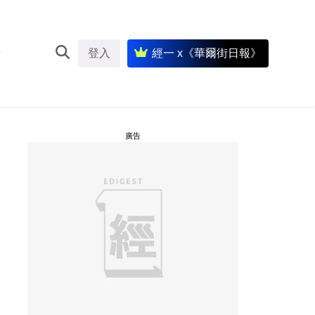
登入
經一 x《華爾街日報》
廣告