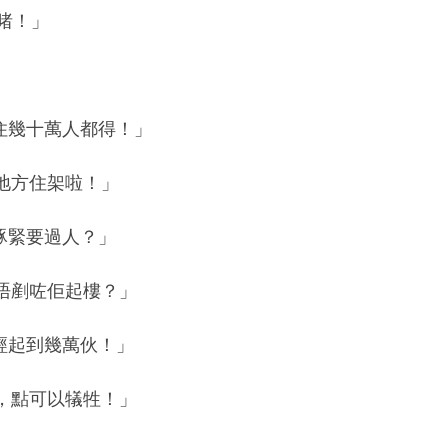
啫！」
住幾十萬人都得！」
地方住架啦！」
豚緊要過人？」
唔剷咗佢起樓？」
經起到幾萬伙！」
，點可以犠牲！」