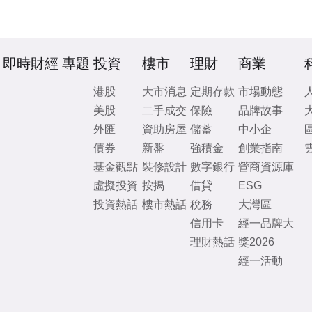
即時財經
專題
投資
樓市
理財
商業
港股
大市消息
定期存款
市場動態
美股
二手成交
保險
品牌故事
外匯
資助房屋
儲蓄
中小企
債券
新盤
強積金
創業指南
基金觀點
裝修設計
數字銀行
營商資源庫
虛擬投資
按揭
借貸
ESG
投資熱話
樓市熱話
稅務
大灣區
信用卡
經一品牌大
理財熱話
獎2026
經一活動