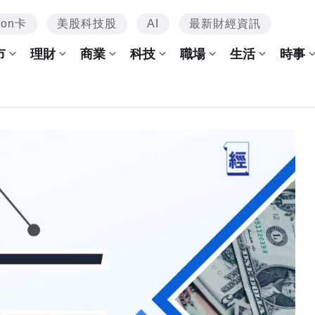
mon卡
美股科技股
AI
最新財經資訊
市
理財
商業
科技
職場
生活
時事