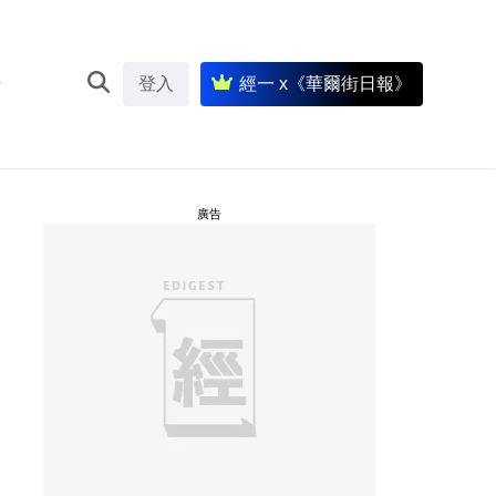
登入
經一 x《華爾街日報》
廣告