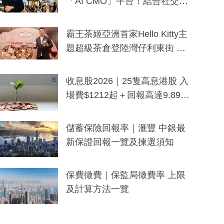
「AI CMO」平台！結合社交聆
聽與廣東話大模型 助中小企數
分鐘生成「貼地」宣傳短片
霸王茶姬亞洲首家Hello Kitty主
題超級茶倉登陸灣仔利東街 推
出首創「伯爵紅茶色」Hello Kitt
y及香港限定特調系列
收息股2026｜25隻高息港股 入
場費$1212起＋回報高達9.89
厘！持續更新
儲蓄保險回報率｜滙豐 中銀最
新保證回報一覽及揀選須知
保費徵費｜保監局徵費率 上限
及計算方法一覽