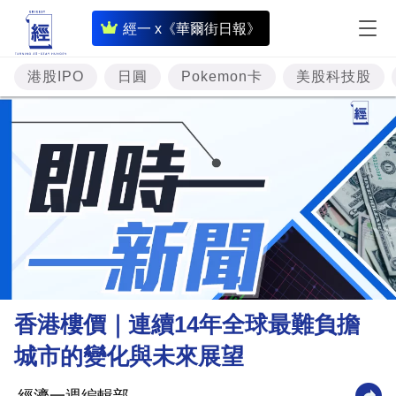
即
經一 x《華爾街日報》
時
財
港股IPO
日圓
Pokemon卡
美股科技股
經
專
題
投
資
樓
市
理
香港樓價｜連續14年全球最難負擔
財
城市的變化與未來展望
商
業