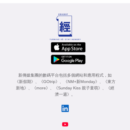
新傳媒集團的數碼平台包括多個網站和應用程式，如
《新假期》
、
《GOtrip》
、
《NM+新Monday》
、
《東方
新地》
、
《more》
、
《Sunday Kiss 親子童萌》
、
《經
濟一週》
。