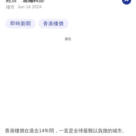
經濟一週編輯部
Jun 14 2024
樓市
科
技
即時新聞
香港樓價
職
場
廣告
生
活
時
事
專
欄
訂
閱
專
香港樓價在過去14年間，一直是全球最難以負擔的城市。
區