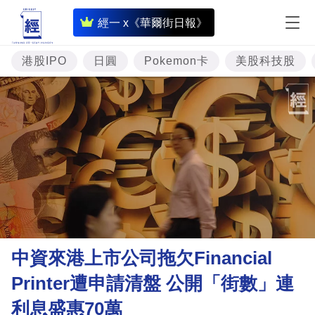
即
經一 x《華爾街日報》
時
財
港股IPO
日圓
Pokemon卡
美股科技股
經
專
題
投
資
樓
市
理
中資來港上市公司拖欠Financial
財
Printer遭申請清盤 公開「街數」連
商
利息盛惠70萬
業