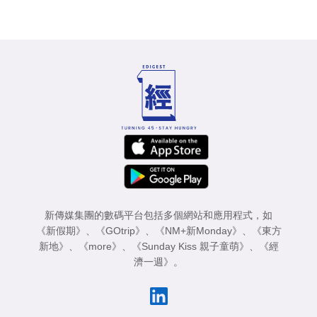
新傳媒集團的數碼平台包括多個網站和應用程式，如
《新假期》
、
《GOtrip》
、
《NM+新Monday》
、
《東方
新地》
、
《more》
、
《Sunday Kiss 親子童萌》
、
《經
濟一週》
。