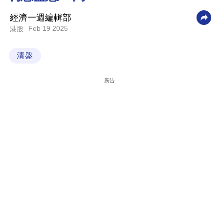
科
經濟一週編輯部
技
Feb 19 2025
港股
職
清盤
場
生
廣告
活
時
事
專
欄
訂
閱
專
區