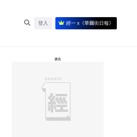
登入
經一 x《華爾街日報》
廣告