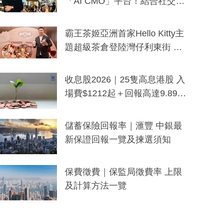
「AI CMO」平台！結合社交聆
聽與廣東話大模型 助中小企數
分鐘生成「貼地」宣傳短片
霸王茶姬亞洲首家Hello Kitty主
題超級茶倉登陸灣仔利東街 推
出首創「伯爵紅茶色」Hello Kitt
y及香港限定特調系列
收息股2026｜25隻高息港股 入
場費$1212起＋回報高達9.89
厘！持續更新
儲蓄保險回報率｜滙豐 中銀最
新保證回報一覽及揀選須知
保費徵費｜保監局徵費率 上限
及計算方法一覽