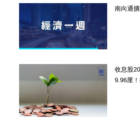
南向通擴
收息股2
9.96厘