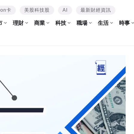
mon卡
美股科技股
AI
最新財經資訊
市
理財
商業
科技
職場
生活
時事