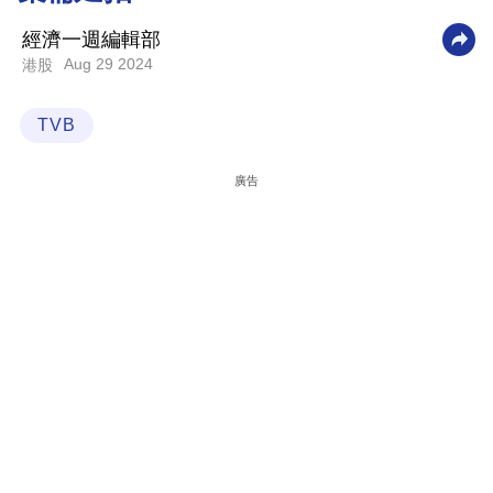
科
經濟一週編輯部
技
Aug 29 2024
港股
職
TVB
場
生
廣告
活
時
事
專
欄
訂
閱
專
區