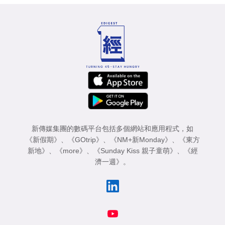
新傳媒集團的數碼平台包括多個網站和應用程式，如
《新假期》
、
《GOtrip》
、
《NM+新Monday》
、
《東方
新地》
、
《more》
、
《Sunday Kiss 親子童萌》
、
《經
濟一週》
。