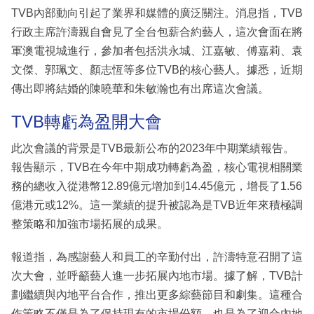
TVB內部動向引起了業界和媒體的廣泛關注。消息指，TVB
行政主席許濤親自會見了全台包薪合約藝人，這次會面在將
軍澳電視城進行，參加者包括洪永城、江嘉敏、傅嘉莉、袁
文傑、郭珮文、顏志恆等多位TVB的核心藝人。據悉，近期
傳出即將結婚的陳曉華和朱敏瀚也有出席這次會議。
TVB轉虧為盈開大會
此次會議的背景是TVB最新公布的2023年中期業績報告。
報告顯示，TVB在今年中期成功轉虧為盈，核心電視相關業
務的總收入從港幣12.89億元增加到14.45億元，增長了1.56
億港元或12%。這一業績的提升被認為是TVB近年來積極調
整策略和加強市場拓展的成果。
報道指，為感謝藝人和員工的辛勤付出，許濤特意召開了這
次大會，並呼籲藝人進一步拓展內地市場。據了解，TVB計
劃繼續與內地平台合作，推出更多綜藝節目和劇集。這種合
作策略不僅是為了保持現有的市場份額，也是為了迎合內地