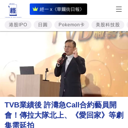
即
經一 x《華爾街日報》
時
財
港股IPO
日圓
Pokemon卡
美股科技股
經
專
題
投
資
樓
市
理
TVB業績後 許濤急Call合約藝員開
財
會！傳拉大隊北上、《愛回家》等劇
商
集需延拍
業