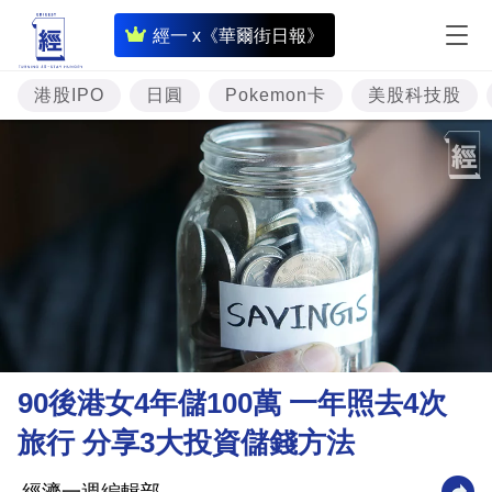
即
經一 x《華爾街日報》
時
財
港股IPO
日圓
Pokemon卡
美股科技股
經
專
題
投
資
樓
市
理
90後港女4年儲100萬 一年照去4次
財
旅行 分享3大投資儲錢方法
商
業