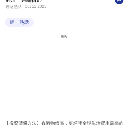
經濟一週編輯部
Oct 11 2023
理財熱話
科
技
經一熱話
職
場
廣告
生
活
時
事
專
欄
訂
閱
專
【投資儲錢方法】香港物價高，更蟬聯全球生活費用最高的
區