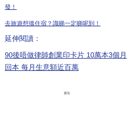
發！
去旅遊想搵住宿？識睇一定睇呢到！
延伸閱讀：
90後唔做律師創業印卡片 10萬本3個月
回本 每月生意額近百萬
廣告