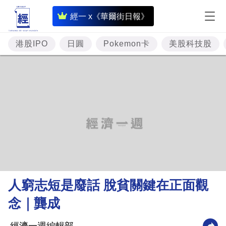
即
經一 x《華爾街日報》
時
財
港股IPO
日圓
Pokemon卡
美股科技股
經
專
題
投
資
樓
市
理
人窮志短是廢話 脫貧關鍵在正面觀
財
念｜龔成
商
業