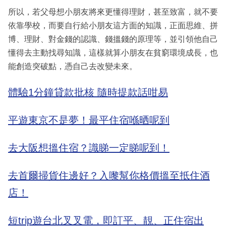
所以，若父母想小朋友將來更懂得理財，甚至致富，就不要
依靠學校，而要自行給小朋友這方面的知識，正面思維、拼
博、理財、對金錢的認識、錢搵錢的原理等，並引領他自己
懂得去主動找尋知識，這樣就算小朋友在貧窮環境成長，也
能創造突破點，憑自己去改變未來。
體驗1分鐘貸款批核 隨時提款話咁易
平遊東京不是夢！最平住宿喺晒呢到
去大阪想搵住宿？識睇一定睇呢到！
去首爾掃貨住邊好？入嚟幫你格價搵至抵住酒
店！
短trip遊台北叉叉電，即訂平、靚、正住宿出