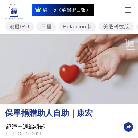
即
經一 x《華爾街日報》
時
財
港股IPO
日圓
Pokemon卡
美股科技股
經
專
題
投
資
樓
市
理
保單捐贈助人自助｜康宏
財
商
經濟一週編輯部
Oct 10 2021
理財
業