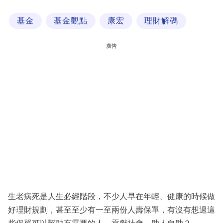
科
基金
基金觀點
康宏
理財解碼
技
職
廣告
場
生
活
時
事
專
欄
訂
閱
生老病死是人生必經階段，不少人早在年輕、健康的時候做
專
好理財規劃，甚至至少有一至兩份人壽保單，有沒有想過這
區