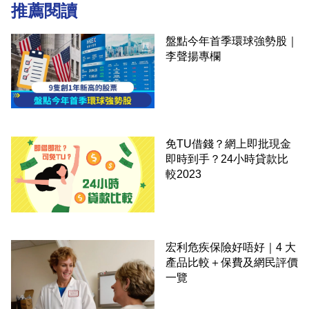
推薦閱讀
盤點今年首季環球強勢股｜
李聲揚專欄
免TU借錢？網上即批現金
即時到手？24小時貸款比
較2023
宏利危疾保險好唔好｜4 大
產品比較＋保費及網民評價
一覽