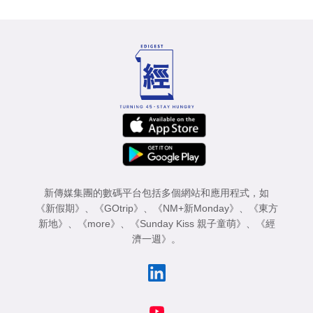
新傳媒集團的數碼平台包括多個網站和應用程式，如
《新假期》
、
《GOtrip》
、
《NM+新Monday》
、
《東方
新地》
、
《more》
、
《Sunday Kiss 親子童萌》
、
《經
濟一週》
。