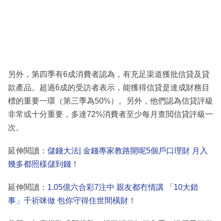
另外，第四季有6成消費者認為，有充足渠道獲批信貸及貸
款產品。超過6成的受訪者表示，能獲得信貸是達成財務目
標的重要一環（第三季為50%）。另外，他們認為信貸評級
非常或十分重要，多達72%消費者至少每月查閲信貸評級一
次。
延伸閱讀：
儲錢大法| 金錢專家教路開呢5個戶口理財 月入
幾多都照樣儲到錢！
延伸閱讀：
1.05億六合彩7注中 親友都冇情講 「10大錯
事」千祈咪做 包你守得住世間橫財！