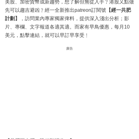
美股、加密貨幣成新趨勢，想了解但無從入手﹖港股又點做
先可以趨吉避凶﹖經一全新推出patreon訂閱號
【經一共肥
計劃】
，訪問業內專家獨家俾料，提供深入淺出分析；影
片、專欄、文字報道各適其適。而家有早鳥優惠，每月10
美元，點擊連結，就可以早訂早享受﹗
廣告