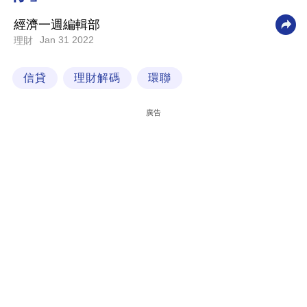
科
經濟一週編輯部
技
Jan 31 2022
理財
職
信貸
理財解碼
環聯
場
生
廣告
活
時
事
專
欄
訂
閱
專
區