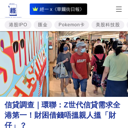
即
經一 x《華爾街日報》
時
財
港股IPO
匯金
Pokemon卡
美股科技股
經
專
題
投
資
樓
市
理
信貸調查｜環聯：Z世代信貸需求全
財
港第一！財困借錢唔搵親人搵「財
商
仔」？
業