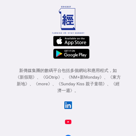
新傳媒集團的數碼平台包括多個網站和應用程式，如
《新假期》
、
《GOtrip》
、
《NM+新Monday》
、
《東方
新地》
、
《more》
、
《Sunday Kiss 親子童萌》
、
《經
濟一週》
。