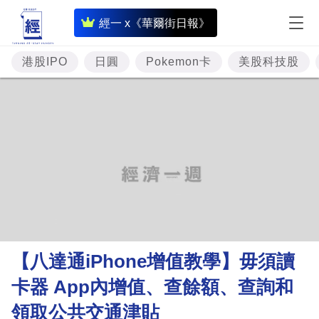
即
經一 x《華爾街日報》
時
財
港股IPO
日圓
Pokemon卡
美股科技股
經
專
題
投
資
樓
市
理
【八達通iPhone增值教學】毋須讀
財
卡器 App內增值、查餘額、查詢和
商
領取公共交通津貼
業