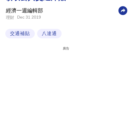
科
經濟一週編輯部
技
Dec 31 2019
理財
職
交通補貼
八達通
場
生
廣告
活
時
事
專
欄
訂
閱
專
區