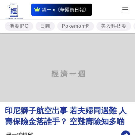
即
經一 x《華爾街日報》
時
財
港股IPO
日圓
Pokemon卡
美股科技股
經
專
題
投
資
樓
市
理
印尼獅子航空出事 若夫婦同遇難 人
財
壽保險金落誰手？ 空難壽險知多啲
商
業