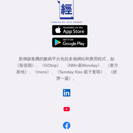
新傳媒集團的數碼平台包括多個網站和應用程式，如
《新假期》
、
《GOtrip》
、
《NM+新Monday》
、
《東方
新地》
、
《more》
、
《Sunday Kiss 親子童萌》
、
《經
濟一週》
。