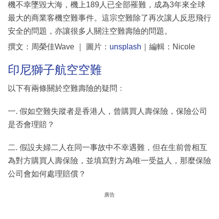
機不幸墜毀大海，機上189人已全部罹難，成為3年來全球
最大的商業客機空難事件。這宗空難除了再次讓人反思飛行
安全的問題，亦讓很多人關注空難壽險的問題。
撰文：周榮佳Wave ｜ 圖片：
unsplash
｜編輯：Nicole
印尼獅子航空空難
以下有兩條關於空難壽險的疑問﹕
一. 假如空難失蹤者是香港人，曾購買人壽保險，保險公司
是否會理賠？
二. 假設夫婦二人在同一事故中不幸遇難，但在生前曾相互
為對方購買人壽保險，並填寫對方為唯一受益人，那麼保險
公司會如何處理賠償？
廣告