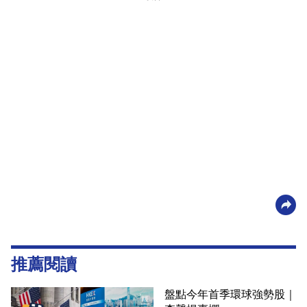
推薦閱讀
盤點今年首季環球強勢股｜