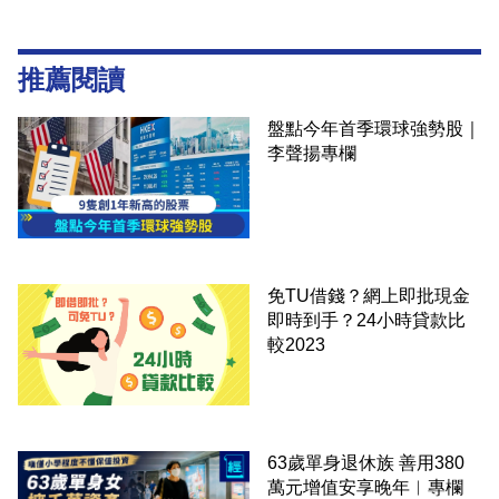
推薦閱讀
盤點今年首季環球強勢股｜
李聲揚專欄
免TU借錢？網上即批現金
即時到手？24小時貸款比
較2023
63歲單身退休族 善用380
萬元增值安享晚年︳專欄