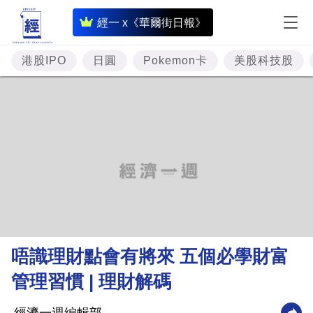
即
經一 x《華爾街日報》
時
財
港股IPO
日圓
Pokemon卡
美股科技股
經
專
題
投
資
樓
市
理
唔識理財點會有將來 五個必學財富
財
管理習慣 | 理財解碼
商
業