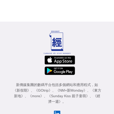
新傳媒集團的數碼平台包括多個網站和應用程式，如
《新假期》
、
《GOtrip》
、
《NM+新Monday》
、
《東方
新地》
、
《more》
、
《Sunday Kiss 親子童萌》
、
《經
濟一週》
。