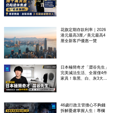
花旗定期存款利率｜2026
港元最高3厘／美元最高4
厘全新客戶優惠一覽
日本極簡奇才「澀谷先生」
完美減法生活、全屋僅4件
家具！靠黑、白、灰3大色
調逆襲精緻消費時代
46歲行政主管擔心不夠錢
拆解憂慮掌握人生︳專欄