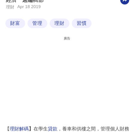
經濟一週編輯部
Apr 18 2019
理財
科
技
財富
管理
理財
習慣
職
場
廣告
生
活
時
事
專
欄
訂
閱
專
【
理財解碼
】
在學生
貸款
，養車和供樓之間，管理個人財務
區