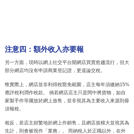
注意四：額外收入亦要報
另一方面，現時以網上社交平台開網店買賣愈趨流行，但大
部分網店均沒有申請商業登記證，更遑論交稅。
惟實際上，網店並非利得稅豁免範圍，店主每年須繳納15%
應評稅利潤作稅款。 倘若網店店主只是間中將貨物，如自
家製手作等擺放於網上放售，並非視其為主要收入來源則毋
須報稅。
相反，若店主頻繁地於網上作銷售，且網店規模大並視其為
生計，則會被視作「業務」。 而納稅人於正職以外，在外