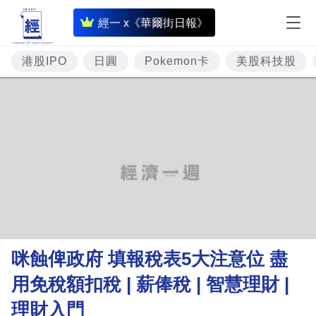
即
經一 x《華爾街日報》
時
財
港股IPO
日圓
Pokemon卡
美股科技股
經
專
題
投
資
樓
市
理
咪蝕俾政府 填報稅表5大注意位 盡
財
用免稅額扣稅 | 薪俸稅 | 智慧理財 |
商
理財入門
業