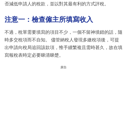
否減低申請人的稅款，並以對其最有利的方式評稅。
注意一：檢查僱主所填寫收入
不過，稅單需要填寫的項目不少，一個不留神填錯的話，隨
時多交稅項而不自知。 儘管納稅人發現多繳稅項後，可提
出申請向稅局追回該款項，惟手續繁複且需時甚久，故在填
寫報稅表時定必要睇清睇楚。
廣告