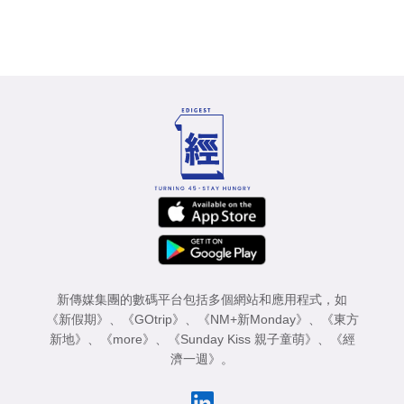
新傳媒集團的數碼平台包括多個網站和應用程式，如
《新假期》
、
《GOtrip》
、
《NM+新Monday》
、
《東方
新地》
、
《more》
、
《Sunday Kiss 親子童萌》
、
《經
濟一週》
。