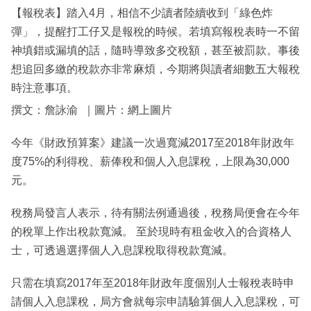
【報稅表】踏入4月，相信不少讀者陸續收到「綠色炸
彈」，提醒打工仔又是報稅的時候。若填寫報稅表時一不留
神填錯或漏填的話，隨時導致多交稅額，甚至被罰款。事後
想追回多繳的稅款亦非常麻煩，今期將與讀者細數五大報稅
時注意事項。
撰文：詹詠渝 ｜圖片：網上圖片
今年《財政預算案》建議一次過寬減2017至2018年財政年
度75%的利得稅、薪俸稅和個人入息課稅，上限為30,000
元。
稅務局發言人表示，待有關法例通過後，稅務局便會在今年
的稅單上作出稅款寬減。 至於現時有租金收入的合資格人
士，可透過選擇個人入息課稅取得稅款寬減。
只需在填寫2017年至2018年財政年度個別人士報稅表時申
請個人入息課稅，局方會就每宗申請驗算個人入息課稅，可