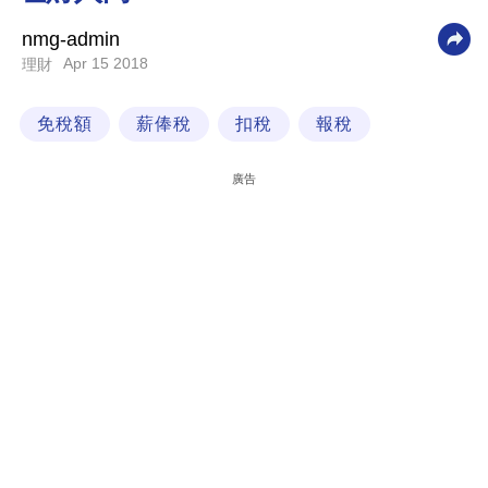
科
nmg-admin
技
Apr 15 2018
理財
職
免稅額
薪俸稅
扣稅
報稅
場
生
廣告
活
時
事
專
欄
訂
閱
專
區