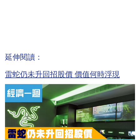
延伸閱讀：
雷蛇仍未升回招股價 價值何時浮現