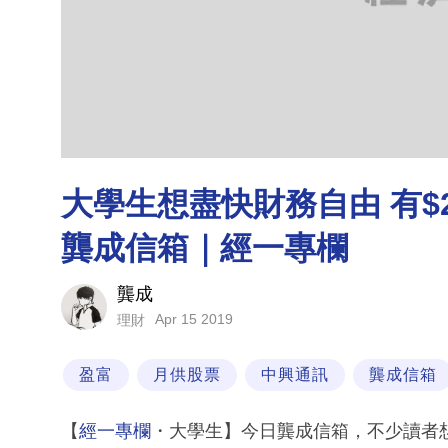
大學生想盡快財務自由 有$20
龔成信箱｜經一專欄
龔成
Apr 15 2019
理財
盈富
月供股票
中興通訊
龔成信箱
【
經一專欄
・大學生】今日龔成信箱，不少讀者