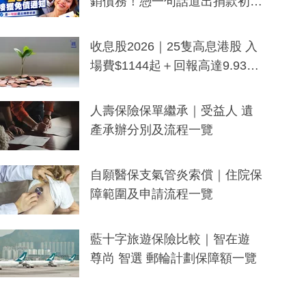
銷債務！憑一句話道出捐款初
衷：加州26萬人接獲免債通知、
一度被誤當詐騙手段
收息股2026｜25隻高息港股 入
場費$1144起＋回報高達9.93
厘！持續更新
人壽保險保單繼承｜受益人 遺
產承辦分別及流程一覽
自願醫保支氣管炎索償｜住院保
障範圍及申請流程一覽
藍十字旅遊保險比較｜智在遊
尊尚 智選 郵輪計劃保障額一覽