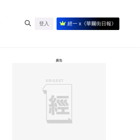
登入
經一 x《華爾街日報》
廣告