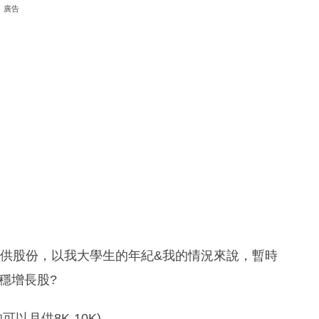
廣告
0可以月供股份，以我大學生的年紀&我的情況來說，暫時
平穩增長股?
以月供8K-10K)