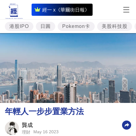
即
經一 x《華爾街日報》
時
財
港股IPO
日圓
Pokemon卡
美股科技股
經
專
題
投
資
樓
市
理
年輕人一步步置業方法
財
商
龔成
May 16 2023
理財
業