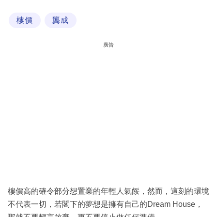
科
樓價
龔成
技
職
廣告
場
生
活
時
事
專
欄
訂
閱
樓價高的確令部分想置業的年輕人氣餒，然而，這刻的環境
專
不代表一切，若閣下的夢想是擁有自己的Dream House，
區