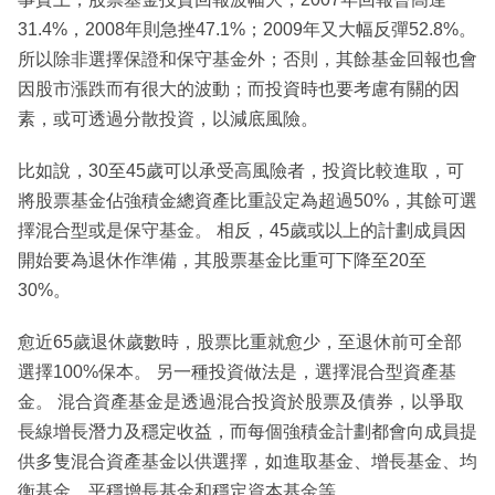
31.4%，2008年則急挫47.1%；2009年又大幅反彈52.8%。
所以除非選擇保證和保守基金外；否則，其餘基金回報也會
因股市漲跌而有很大的波動；而投資時也要考慮有關的因
素，或可透過分散投資，以減底風險。
比如說，30至45歲可以承受高風險者，投資比較進取，可
將股票基金佔強積金總資產比重設定為超過50%，其餘可選
擇混合型或是保守基金。 相反，45歲或以上的計劃成員因
開始要為退休作準備，其股票基金比重可下降至20至
30%。
愈近65歲退休歲數時，股票比重就愈少，至退休前可全部
選擇100%保本。 另一種投資做法是，選擇混合型資產基
金。 混合資產基金是透過混合投資於股票及債券，以爭取
長線增長潛力及穩定收益，而每個強積金計劃都會向成員提
供多隻混合資產基金以供選擇，如進取基金、增長基金、均
衡基金、平穩增長基金和穩定資本基金等。