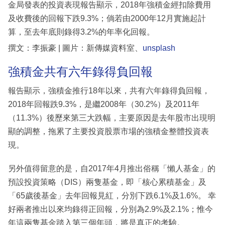
金局發表的投資表現報告顯示，2018年強積金經扣除費用
及收費後的回報下跌9.3%；倘若由2000年12月實施起計
算，至去年底則錄得3.2%的年率化回報。
撰文：李振豪 | 圖片：新傳媒資料室、
unsplash
強積金共有六年錄得負回報
報告顯示，強積金推行18年以來，共有六年錄得負回報，
2018年回報跌9.3%，是繼2008年（30.2%）及2011年
（11.3%）後歷來第三大跌幅，主要原因是去年股市出現明
顯的調整，拖累了主要投資股票市場的強積金整體投資表
現。
另外值得留意的是，自2017年4月推出俗稱「懶人基金」的
預設投資策略（DIS）兩隻基金，即「核心累積基金」及
「65歲後基金」去年回報見紅，分別下跌6.1%及1.6%。 幸
好兩者推出以來均錄得正回報，分別為2.9%及2.1%；惟今
年這兩隻基金踏入第三個年頭，將是真正的考驗。