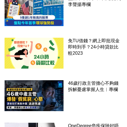
李聲揚專欄
免TU借錢？網上即批現金
即時到手？24小時貸款比
較2023
46歲行政主管擔心不夠錢
拆解憂慮掌握人生︳專欄
OneDegree危疾保險好唔