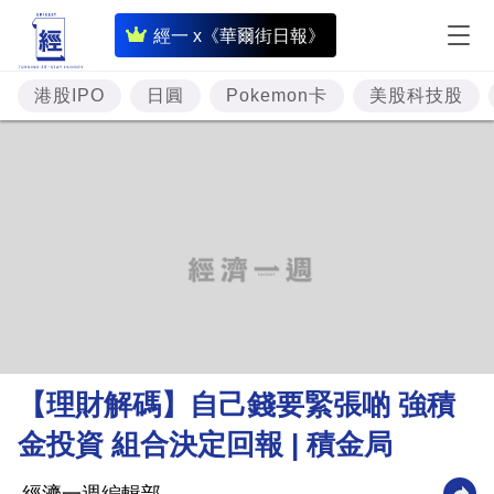
即
經一 x《華爾街日報》
時
財
港股IPO
日圓
Pokemon卡
美股科技股
經
專
題
投
資
樓
市
理
【理財解碼】自己錢要緊張啲 強積
財
金投資 組合決定回報 | 積金局
商
業