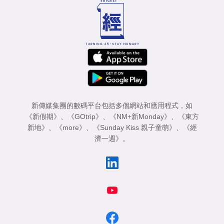
新傳媒集團的數碼平台包括多個網站和應用程式，如
《新假期》
、
《GOtrip》
、
《NM+新Monday》
、
《東方
新地》
、
《more》
、
《Sunday Kiss 親子童萌》
、
《經
濟一週》
。