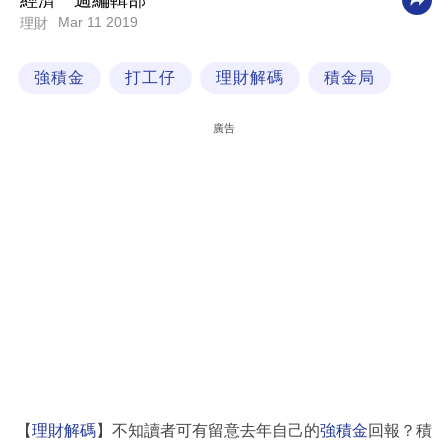
經濟一週編輯部
Mar 11 2019
理財
科
技
強積金
打工仔
理財解碼
積金局
職
場
廣告
生
活
時
事
專
欄
訂
閱
專
【
理財解碼
】不知讀者可有留意去年自己的
強積金
回報？積
區