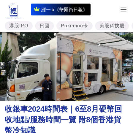
即
經一 x《華爾街日報》
時
財
港股IPO
日圓
Pokemon卡
美股科技股
經
專
題
投
資
樓
市
理
收銀車2024時間表｜6至8月硬幣回
財
收地點/服務時間一覽 附8個香港貨
商
幣冷知識
業