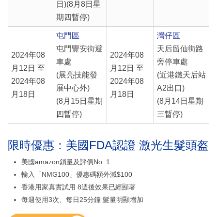
日)(8月8日星
期四暫停)
屯門區
灣仔區
屯門豐安街避
天后留仙街路
2024年08
2024年08
車處
旁停車處
月12日 至
月12日 至
(展亮技能發
(近港鐵天后站
2024年08
2024年08
展中心外)
A2出口)
月18日
月18日
(8月15日星期
(8月14日星期
四暫停)
三暫停)
限時優惠：美國FDA認證 激光生髮頭盔
美國amazon鎖量及評價No. 1
輸入「NMG100」優惠碼額外減$100
香港用家真實試用 8週後效果已經顯著
每週使用3次、每日25分鐘 髮量明顯增加