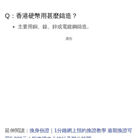
Q：香港硬幣用甚麼鑄造？
主要用銅、鎳、鋅或電鍍鋼鑄造。
廣告
延伸閱讀：
換身份證｜1分鐘網上預約換證教學 逾期換證可