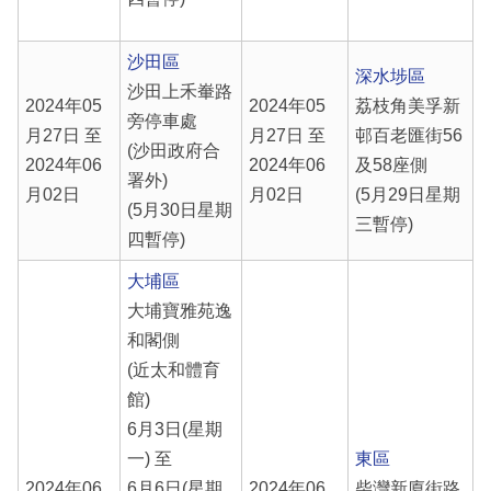
沙田區
深水埗區
沙田上禾輋路
2024年05
2024年05
荔枝角美孚新
旁停車處
月27日 至
月27日 至
邨百老匯街56
(沙田政府合
2024年06
2024年06
及58座側
署外)
月02日
月02日
(5月29日星期
(5月30日星期
三暫停)
四暫停)
大埔區
大埔寶雅苑逸
和閣側
(近太和體育
館)
6月3日(星期
一) 至
東區
2024年06
6月6日(星期
2024年06
柴灣新廈街路