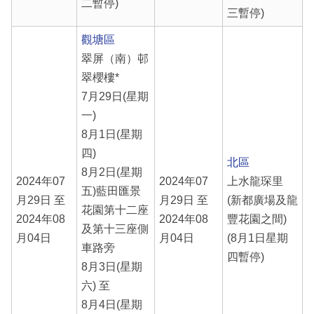
二暫停)
三暫停)
觀塘區
翠屏（南）邨
翠櫻樓*
7月29日(星期
一)
8月1日(星期
四)
北區
8月2日(星期
2024年07
2024年07
上水龍琛里
五)藍田匯景
月29日 至
月29日 至
(新都廣場及龍
花園第十二座
2024年08
2024年08
豐花園之間)
及第十三座側
月04日
月04日
(8月1日星期
車路旁
四暫停)
8月3日(星期
六) 至
8月4日(星期