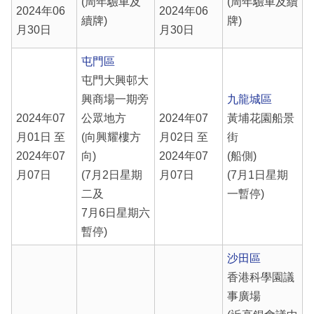
(周年驗車及
(周年驗車及續
2024年06
2024年06
續牌)
牌)
月30日
月30日
屯門區
屯門大興邨大
興商場一期旁
九龍城區
2024年07
公眾地方
2024年07
黃埔花園船景
月01日 至
(向興耀樓方
月02日 至
街
2024年07
向)
2024年07
(船側)
月07日
(7月2日星期
月07日
(7月1日星期
二及
一暫停)
7月6日星期六
暫停)
沙田區
香港科學園議
事廣場