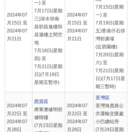
一) 至
7月15日(星期
7月17日(星期
2024年07
2024年07
一) 至
三)深水埗南
月15日 至
月15日 至
7月19日(星期
昌邨昌逸樓與
2024年07
2024年07
五)香港仔石排
昌遜樓之間空
月21日
月21日
灣邨廣場
地
(近碧園樓)
7月18日(星期
7月20日(星期
四) 至
六) 至
7月21日(星期
7月21日(星期
日)(7月19日
日)(7月17日星
星期五暫停)
期三暫時)
荃灣區
西貢區
2024年07
2024年07
荃灣海貴路公
將軍澳健明邨
月22日 至
月22日 至
共運輸交匯處
健晴樓
2024年07
2024年07
小巴總站旁
(7月23日星期
月28日
月28日
(7月24日星期