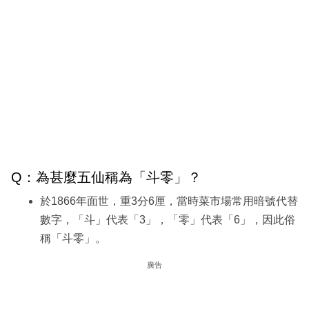
Q：為甚麼五仙稱為「斗零」？
於1866年面世，重3分6厘，當時菜市場常用暗號代替
數字，「斗」代表「3」，「零」代表「6」，因此俗
稱「斗零」。
廣告