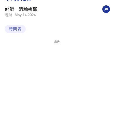
科
經濟一週編輯部
技
May 14 2024
理財
職
時間表
場
生
廣告
活
時
事
專
欄
訂
閱
專
區