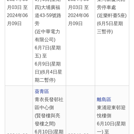
月03日 至
四)大埔廣福
月03日 至
旁停車處
2024年06
道43-59號路
2024年06
(近樂軒臺5座)
月09日
旁
月09日
(6月5日星期
(近中華電力
三暫停)
有限公司)
6月7日(星期
五) 至
6月9日(星期
日)(6月4日星
期二暫停)
葵青區
青衣長發邨社
離島區
區中心側
東涌迎東邨迎
(賢發樓與亮
悅樓側
發樓之間)
6月10日(星期
6月10日(星期
一) 至