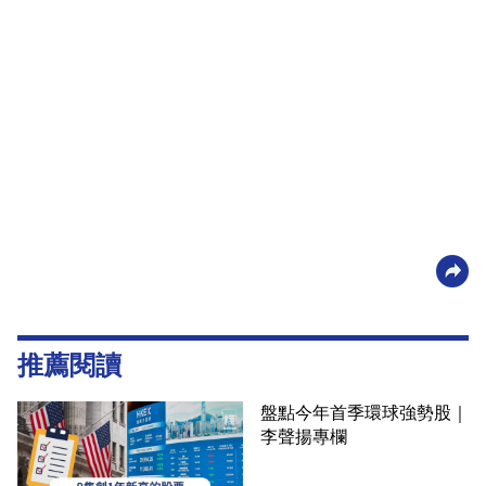
推薦閱讀
盤點今年首季環球強勢股｜
李聲揚專欄