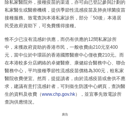
除私家醫院外，接種疫苗的渠道，亦可由已登記參與計劃的
私家醫生或醫療機構，提供季節性流感疫苗及肺炎球菌疫苗
接種服務。致電查詢本港私家診所，部分「50後」本港居
民受政府資助下，可免費獲得接種。
惟不少已沒有流感針供應，而仍有供應的12間私家診所
中，未獲政府資助的香港巿民，一般收費由210元至400
元，當中位於中環區的香港國際醫療中心僅收費210元。而
在本港較多分店網絡的卓健醫療、康健綜合醫務中心、聯合
醫務中心，平均接種季節性流感疫苗價格為300元，較私家
醫院收費便宜。然而，提提讀者，由於流感疫苗或會供不應
求，建議有意打流感針者，可到衞生防護中心網頁，查詢醫
生的資料及收費（
www.chp.gov.hk
），並宜事先致電診所
查詢供應情況。
廣告