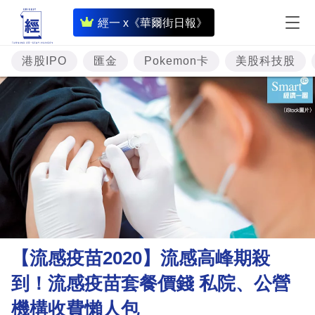
即
經一 x《華爾街日報》
時
財
港股IPO
匯金
Pokemon卡
美股科技股
經
專
題
投
資
樓
市
理
【流感疫苗2020】流感高峰期殺
財
到！流感疫苗套餐價錢 私院、公營
商
機構收費懶人包
業