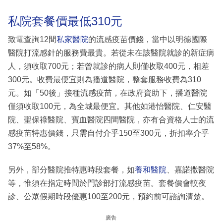
私院套餐價最低310元
致電查詢12間
私家醫院
的流感疫苗價錢，當中以明德國際
醫院打流感針的服務費最貴。若從未在該醫院就診的新症病
人，須收取700元；若曾就診的病人則僅收取400元，相差
300元。收費最便宜則為播道醫院，整套服務收費為310
元。如「50後」接種流感疫苗，在政府資助下，播道醫院
僅須收取100元，為全城最便宜。其他如港怡醫院、仁安醫
院、聖保祿醫院、寶血醫院四間醫院，亦有合資格人士的流
感疫苗特惠價錢，只需自付介乎150至300元，折扣率介乎
37%至58%。
另外，部分醫院推特惠時段套餐，如
養和醫院
、嘉諾撒醫院
等，惟須在指定時間於門診部打流感疫苗。套餐價會較夜
診、公眾假期時段優惠100至200元，預約前可諮詢清楚。
廣告