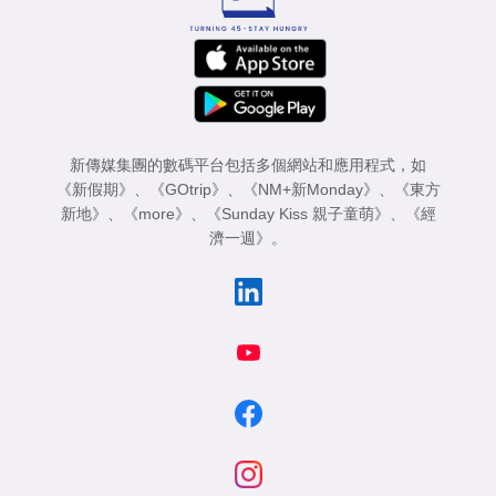
新傳媒集團的數碼平台包括多個網站和應用程式，如
《新假期》
、
《GOtrip》
、
《NM+新Monday》
、
《東方
新地》
、
《more》
、
《Sunday Kiss 親子童萌》
、
《經
濟一週》
。