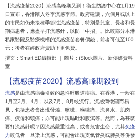
【流感疫苗2020】流感高峰期又到！衞生防護中心在1月19
日宣布，香港踏入冬季流感季節。政府建議，六個月或以上
的市民如仍未接種季節性流感疫苗，特別是兒童、長者和長
期病患者，應盡早打流感針，以防「中招」。比較部分本港
私家醫院及醫療機構的流感疫苗套餐價錢，前者可低至100
元；後者在經政府資助下更免費。
撰文：Smart ED編輯部 ｜ 圖片：iStock圖片、新傳媒資料
室
【流感疫苗2020】流感高峰期殺到
流感
是由流感病毒引致的急性呼吸道疾病。在香港，一般在
1月至3月、4月；以及7月、8月較流行。流感病徵顯而易
見，包括患者會出現發燒、咳嗽、喉嚨痛、流鼻水、肌肉
痛、疲倦和頭痛；亦可能出現嘔吐和腹瀉等。然而，為甚麼
要打流感針呢？因流感嚴重性高，或會危害生命，尤其
免疫
力
較低者一旦染上流感，可能會出現支氣管炎或肺炎等併發