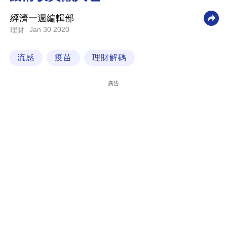
科
經濟一週編輯部
技
Jan 30 2020
理財
職
流感
疫苗
理財解碼
場
生
廣告
活
時
事
專
欄
訂
閱
專
區