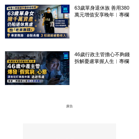
63歲單身退休族 善用380
萬元增值安享晚年︳專欄
46歲行政主管擔心不夠錢
拆解憂慮掌握人生︳專欄
廣告