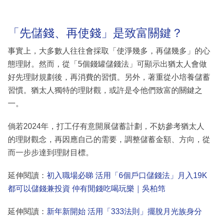
「先儲錢、再使錢」是致富關鍵？
事實上，大多數人往往會採取「使淨幾多，再儲幾多」的心
態理財。然而，從「5個錢罐儲錢法」可顯示出猶太人會做
好先理財規劃後，再消費的習慣。另外，著重從小培養儲蓄
習慣。猶太人獨特的理財觀，或許是令他們致富的關鍵之
一。
倘若2024年，打工仔有意開展儲蓄計劃，不妨參考猶太人
的理財觀念，再因應自己的需要，調整儲蓄金額、方向，從
而一步步達到理財目標。
延伸閱讀：
初入職場必睇 活用「6個戶口儲錢法」月入19K
都可以儲錢兼投資 仲有閒錢吃喝玩樂｜吳柏筇
延伸閱讀：
新年新開始 活用「333法則」擺脫月光族身分