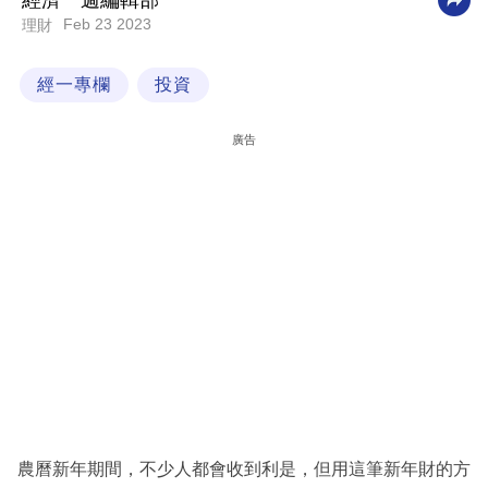
經濟一週編輯部
Feb 23 2023
理財
科
技
經一專欄
投資
職
場
廣告
生
活
時
事
專
欄
訂
閱
專
農曆新年期間，不少人都會收到利是，但用這筆新年財的方
區