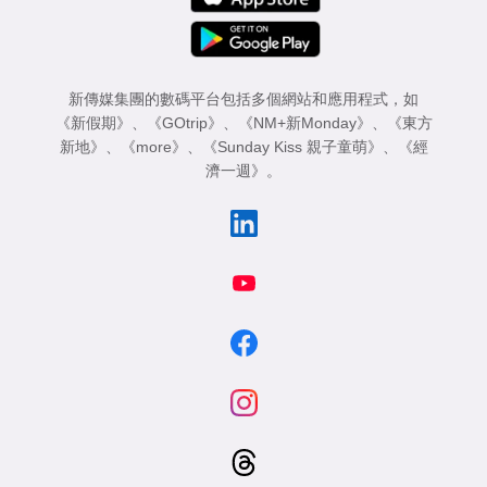
新傳媒集團的數碼平台包括多個網站和應用程式，如
《新假期》
、
《GOtrip》
、
《NM+新Monday》
、
《東方
新地》
、
《more》
、
《Sunday Kiss 親子童萌》
、
《經
濟一週》
。