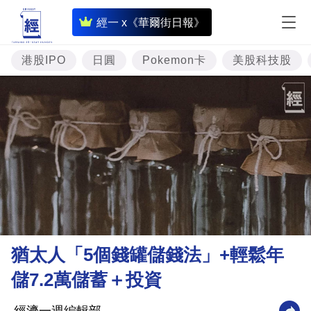
即
經一 x《華爾街日報》
時
財
港股IPO
日圓
Pokemon卡
美股科技股
經
專
題
投
資
樓
市
理
猶太人「5個錢罐儲錢法」+輕鬆年
財
儲7.2萬儲蓄＋投資
商
業