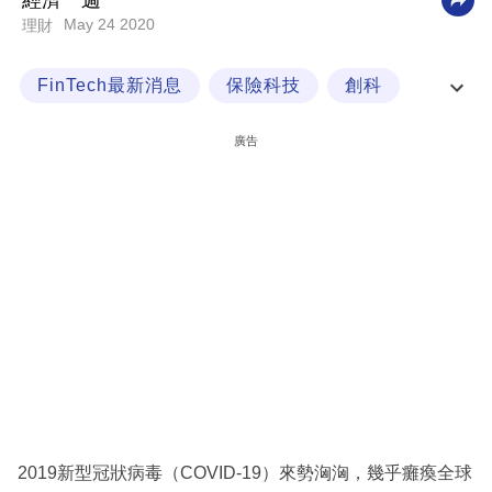
經濟一週
May 24 2020
理財
科
技
FinTech最新消息
保險科技
創科
職
後疫時代
場
廣告
生
活
時
事
專
欄
訂
閱
專
2019新型冠狀病毒（COVID-19）來勢洶洶，幾乎癱瘓全球
區