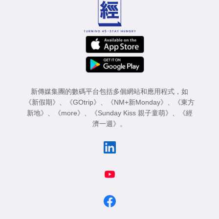
新傳媒集團的數碼平台包括多個網站和應用程式，如
《新假期》
、
《GOtrip》
、
《NM+新Monday》
、
《東方
新地》
、
《more》
、
《Sunday Kiss 親子童萌》
、
《經
濟一週》
。