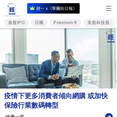
即
經一 x《華爾街日報》
時
財
港股IPO
日圓
Pokemon卡
美股科技股
經
專
題
投
資
樓
市
理
疫情下更多消費者傾向網購 或加快
財
保險行業數碼轉型
商
業