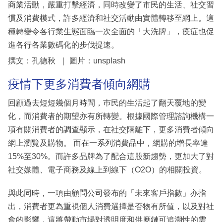
商業活動，嚴重打擊經濟，同時改變了市民的生活、社交習
慣及消費模式，許多經濟和社交活動由實體轉移至網上。這
種轉變令各行業生態面臨一次全面的「大洗牌」，疫症也促
進各行各業數碼化的步伐提速。
撰文：孔德秋 ｜ 圖片：unsplash
疫情下更多消費者傾向網購
回顧過去短短幾個月時間，巿民的生活起了翻天覆地的變
化，而消費者的期望亦有所轉變。根據國際管理諮詢機構一
項有關消費者的調查顯示，在社交隔離下，更多消費者傾向
網上瀏覽及購物。 而在一系列消費品中，網購的增長率達
15%至30%。而許多品牌為了配合這股新趨勢，更加大了對
社交媒體、電子商務及線上到線下（O2O）的相關投資。
與此同時，一項由顧問公司發布的「未來客戶指數」亦指
出，消費者更為重視個人消費選擇是否物有所值，以及對社
會的影響，這將帶動市場對透明度和供應鏈可追溯性的需