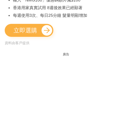
輸入「NMG100」優惠碼額外減$100
香港用家真實試用 8週後效果已經顯著
每週使用3次、每日25分鐘 髮量明顯增加
立即選購
資料由客戶提供
廣告